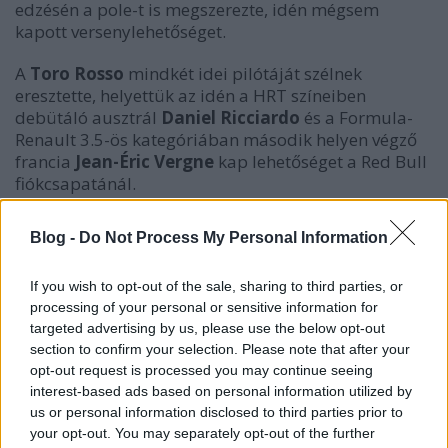
edzésén a pole-t is megszerezte, idén mégsem
kapott versenylehetőséget.
A
Toro Rosso
mindkét idei pilótáját szélnek
eresztette, helyettük az idén a HRT színeiben
debütáló ausztrál
Daniel Ricciardo
és a Formula-
Renault 3.5-ös kategóriában második helyen végző
francia
Jean-Éric Vergne
kap lehetőséget a Red Bull
fiókcsapatánál.
A 2012-es mezőnyben már csak két kiadó hely
Blog -
Do Not Process My Personal Information
maradt: egy a Williamsnél és egy a Hispaniánál.
If you wish to opt-out of the sale, sharing to third parties, or
Rali
processing of your personal or sensitive information for
targeted advertising by us, please use the below opt-out
Megnyugodhatnak a
Ford
jövőjéért aggódók: az M-
section to confirm your selection. Please note that after your
Sport bejelentette, hogy 2013-ig biztosan maradnak
opt-out request is processed you may continue seeing
a világbajnoki sorozatban, bár két fő szponzoruk
interest-based ads based on personal information utilized by
közül Abu-Dzabit elveszítették (a Castrol marad).
us or personal information disclosed to third parties prior to
Emellett bejelentették jövő évi pilótapárosukat is:
your opt-out. You may separately opt-out of the further
Jari-Matti Latvala
marad, míg a távozó Mikko