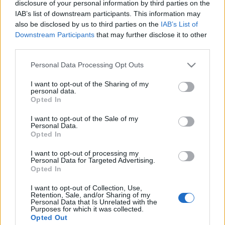
disclosure of your personal information by third parties on the
Hirvonen helyére leszerződtették a 2003-as
IAB’s list of downstream participants. This information may
világbajnok
Petter Solberg
et.
also be disclosed by us to third parties on the
IAB’s List of
Downstream Participants
that may further disclose it to other
A
Citroen
Loeb és Hirvonen mellé leigazolta a katari
third parties.
Nasser Al-Attiyah
t. A pár nap híján 41 éves
versenyző idén januárban megnyerte a Dakar-ralit
Please note that this website/app uses one or more Google
Personal Data Processing Opt Outs
egy Volkswagen Race Touareggel, a WRC szezont
services and may gather and store information including but
pedig az SWRC kategóriában versenyezte végig egy
not limited to your visit or usage behaviour. You may click to
I want to opt-out of the Sharing of my
personal data.
Ford Fiesta S2000 volánjánál.
grant or deny consent to Google and its third-party tags to
Opted In
use your data for below specified purposes in below Google
consent section.
I want to opt-out of the Sale of my
Personal Data.
Opted In
Címkék:
f1
ford
citroen
toro rosso
wrc
force india
petter
I want to opt-out of processing my
Personal Data for Targeted Advertising.
solberg
romain grosjean
daniel ricciardo
jean eric vergne
mi
Opted In
a palya?
nico hulkenberg
lotus f1
nasser al attiyah
I want to opt-out of Collection, Use,
Retention, Sale, and/or Sharing of my
Personal Data that Is Unrelated with the
Purposes for which it was collected.
Opted Out