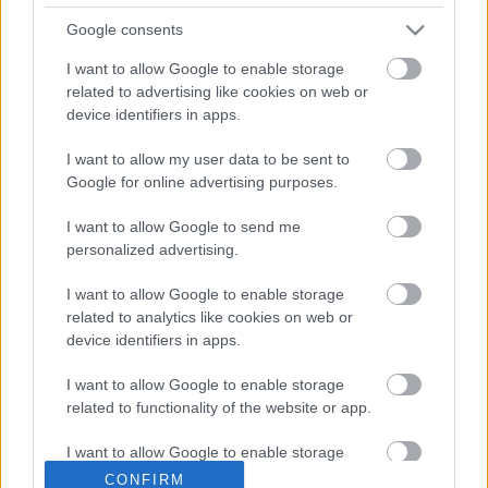
Ajánlott bejegyzések:
Google consents
I want to allow Google to enable storage
A Kit Car korszak: Francia aszfaltrakéták
related to advertising like cookies on web or
device identifiers in apps.
I want to allow my user data to be sent to
A Formula-1 legnagyobb hatású autója: A
Google for online advertising purposes.
Lotus 49
I want to allow Google to send me
personalized advertising.
I want to allow Google to enable storage
Az első bika
related to analytics like cookies on web or
device identifiers in apps.
I want to allow Google to enable storage
related to functionality of the website or app.
Kit car királyok
I want to allow Google to enable storage
related to personalization.
CONFIRM