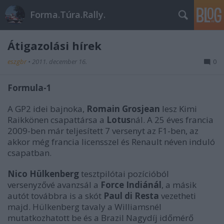
Forma.Túra.Rally.
Átigazolási hírek
eszgbr
•
2011. december 16.
0
Formula-1
A GP2 idei bajnoka,
Romain Grosjean
lesz Kimi
Raikkönen csapattársa a
Lotus
nál. A 25 éves francia
2009-ben már teljesített 7 versenyt az F1-ben, az
akkor még francia licensszel és Renault néven induló
csapatban.
Nico Hülkenberg
tesztpilótai pozícióból
versenyzővé avanzsál a
Force Indiánál
, a másik
autót továbbra is a skót
Paul di Resta
vezetheti
majd. Hülkenberg tavaly a Williamsnél
mutatkozhatott be és a Brazil Nagydíj időmérő