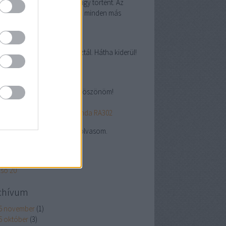
abursch:
Ha így történ, hát így történt. Az
anachokba a tény kerül be, minden más
tés...
(
2025.09.24. 14:57
)
lye Sanremo '93
abursch:
Érdekes cikket hoztál. Hátha kiderül!
5.08.26. 10:34
)
i "grand prix"
abursch:
Hiánypótló cikk. Köszönöm!
5.08.22. 16:11
)
szer használt F1-esek I.: Honda RA302
abursch:
Én csak szívesen olvasom.
5.08.22. 15:48
)
lgálati közlemény #9
lsó 20
chívum
5 november
(
1
)
5 október
(
3
)