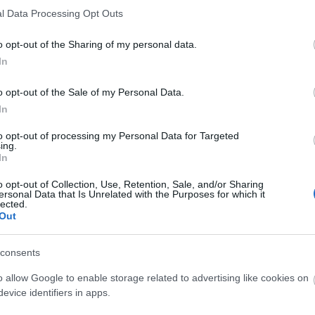
lotu
l Data Processing Opt Outs
vol
o opt-out of the Sharing of my personal data.
gyzés trackback címe:
To
In
blog.hu/api/trackback/id/4689053
A
1
o opt-out of the Sale of my Personal Data.
t
In
Kommentek:
A
ében felhasználói tartalomnak minősülnek, értük a
szolgáltatás technikai
A
to opt-out of processing my Personal Data for Targeted
t nem ellenőrzi. Kifogás esetén forduljon a blog szerkesztőjéhez. Részletek a
ing.
H
telekben
és az
adatvédelmi tájékoztatóban
.
In
A
A
o opt-out of Collection, Use, Retention, Sale, and/or Sharing
ersonal Data that Is Unrelated with the Purposes for which it
B
lected.
1
Out
A
! ‐
Belépés Facebookkal
Ut
consents
Ződ
o allow Google to enable storage related to advertising like cookies on
Mov
evice identifiers in apps.