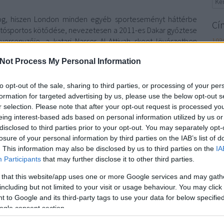
log, hiszen London minden egyéb sporteseményt háttérbe
Cí
 autósportos kötődése, nevezetesen a 2011-es Dakar győztese
 versenyzője, a katari Nasser Al-Attiyah skeet lövészetben
193
 helyért szétlövéssel legyőzte azonos ponttal záró orosz
alf
Not Process My Personal Information
dak
tt, hogy a rali mellett a sportlövészetet is magas szinten űzi,
alo
de az olimpiai érem mindenképp pályája csúcsát jelenti.
gale
to opt-out of the sale, sharing to third parties, or processing of your per
gro
formation for targeted advertising by us, please use the below opt-out s
jen
Szólj hozzá!
r selection. Please note that after your opt-out request is processed y
ham
olimpia
nasser al attiyah
eing interest-based ads based on personal information utilized by us or
web
disclosed to third parties prior to your opt-out. You may separately opt-
mik
losure of your personal information by third parties on the IAB’s list of
kep
. This information may also be disclosed by us to third parties on the
IA
hul
Participants
that may further disclose it to other third parties.
nur
 that this website/app uses one or more Google services and may gath
sol
including but not limited to your visit or usage behaviour. You may click 
935
 to Google and its third-party tags to use your data for below specifi
rom
ogle consent section.
seb
per