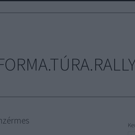
FORMA.TÚRA.RALLY
onzérmes
Ke