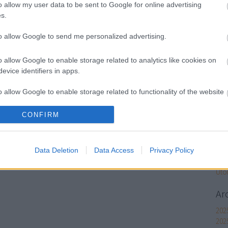
gig
o allow my user data to be sent to Google for online advertising
alm
s.
körí
Ral
to allow Google to send me personalized advertising.
gig
o allow Google to enable storage related to analytics like cookies on
(
202
evice identifiers in apps.
Peps
o allow Google to enable storage related to functionality of the website
gig
(
202
Egy
CONFIRM
o allow Google to enable storage related to personalization.
gig
(
202
o allow Google to enable storage related to security, including
Data Deletion
Data Access
Privacy Policy
Szo
cation functionality and fraud prevention, and other user protection.
Uto
Ar
202
202