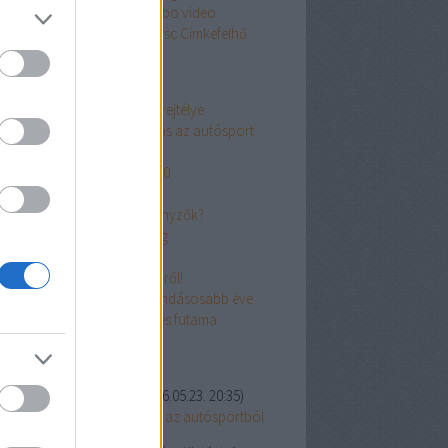
s
thierry neuville
toyota
turbo
video
kswagen
wec
williams
wrc
wsc
Címkefelhő
p 10
z 1966-os Le Mans-i befutó rejtélye
0 emlékezetes csapatutasítás az autósport
örténelméből
 40 kedvenc raliautóm: 11-20
TS, a szakadár Ferrari
ová tűntek a svéd raliversenyzők?
z első autós világbajnokság
 Forma-1 születése
eszélnünk kell a Formula-E-ről!
994: A Forma-1 legellentmondásosabb éve
 Bugatti egyetlen Forma-1-es futama
olsó kommentek
2000:
Ez jó poszt volt!
(
2026.05.23. 20:35
)
ember: 10 legendás bajusz az autósportból