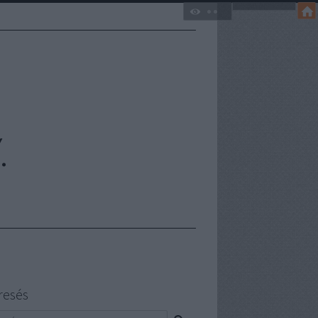
.
resés