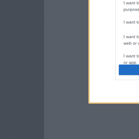
I want t
purpose
I want 
I want t
web or d
I want t
or app.
I want t
I want t
authenti