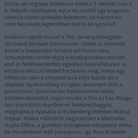
húzta, aki tegnapi feltartása miatt a 3. helyett csak a
6. helyről rajtolhatott, ezt a kis malőrt egy kiugróan
sikerült rajttal próbálta feledtetni, de három kör
után leszakadt légterelővel kiállni kényszerült.
Kiválóan rajtolt viszont a 300. versenyhétvégéjén
résztvevő
Michael Schumacher
, illetve az élmenők
között a Saubereket felváltó két
Force India
.
Schumacher szinte végig a középpontban maradt,
első és feltételezhetően egyetlen boxkiállásakor az
előzésre készülő Vettelt fricskázta meg, mikor egy
elfékezés után a címvédő orra előtt húzott be a
depóba. Gyakorlatilag az egész versenyen dúlt a
pozícióharc, Schumacher Raikkönennel vívott
körökön keresztül, majd miután a finn az Eau Rouge-
ban szenzációs manőverrel faképnél hagyta,
megkapta a nyakába a Hülkenberg-Webber-Massa
trojkát. Hiába működött nagyszerűen a Mercedes
dupla DRS-e, a gumikat túlságosan elkoptatta volna,
ha mindenkivel leáll párbajozni, így Ross Brawnék