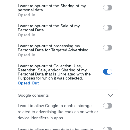
pontra megközelítette a nullázó Alonsót, így tehát a
not limited to your visit or usage behaviour. You may click to
I want to opt-out of the Sharing of my
bűvös 25 pontos határon belül várhatja a jövő heti
personal data.
grant or deny consent to Google and its third-party tags to
Olasz Nagydíjat.
Opted In
use your data for below specified purposes in below Google
consent section.
Az élmezőny állása a Belga Nagydíj után
:
I want to opt-out of the Sale of my
Personal Data.
1. Alonso (ESP), Ferrari 164 pont
Opted In
2. Vettel (GER), Red Bull 140
I want to opt-out of processing my
Personal Data for Targeted Advertising.
Opted In
3. Webber (AUS), Red Bull 132
I want to opt-out of Collection, Use,
4. Raikkönen (FIN), Lotus 131
Retention, Sale, and/or Sharing of my
Personal Data that Is Unrelated with the
Purposes for which it was collected.
5. Hamilton (GBR), McLaren 117
Opted Out
6. Button (GBR), McLaren 101
Google consents
Button győzelme ellenére a Red Bull eggyel több
I want to allow Google to enable storage
pontot szerzett mint a McLaren, az osztrákok
related to advertising like cookies on web or
címvédésére legfeljebb a wokingiak jelenthetnek
device identifiers in apps.
veszélyt, már ha tudják tartani a mostani
I want to allow my user data to be sent to