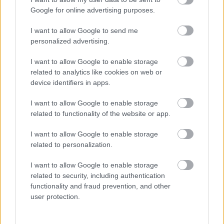
tempójukat és mindkét autójuk célba is ér.
Google for online advertising purposes.
A konstruktőri bajnokság élmezőnye:
I want to allow Google to send me
personalized advertising.
1. Red Bull-Renault (AUT) 272 pont
I want to allow Google to enable storage
2. McLaren-Mercedes (GBR) 218
related to analytics like cookies on web or
device identifiers in apps.
3. Lotus-Renault (GBR) 207
I want to allow Google to enable storage
4. Ferrari (ITA) 199
related to functionality of the website or app.
5. Mercedes (GER) 112
I want to allow Google to enable storage
related to personalization.
I want to allow Google to enable storage
related to security, including authentication
Címkék:
f1
mclaren
kimi raikkonen
toro rosso
force india
functionality and fraud prevention, and other
felipe massa
sauber
michael schumacher
jenson button
user protection.
sebastian vettel
belga gp
red bull racing
nico hulkenberg
lotus f1