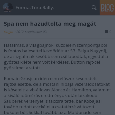
Forma.Túra.Rally.
Spa nem hazudtolta meg magát
eszgbr
•
2012. szeptember 02.
0
Hatalmas, a világbajnoki küzdelem szempontjából
is fontos balesettel kezdődött az 57. Belga Nagydíj,
de az izgalmak később sem csillapodtak, egyedül a
győztes kiléte nem volt kérdéses, Button rajt-cél
győzelmet aratott
.
Romain Grosjean idén nem először keveredett
rajtbalesetbe, de a mostani hibája vezéráldozatokat
is követelt: a vb-éllovas Alonso és Hamilton, valamint
a kiváló időmérős eredményük után bizakodó
Sauberek
versenyét is taccsra tette, bár Kobajasi
tovább tudott evickélni a csatatérré változott
bukótérből. Sokkal tovább az a Maldonado sem