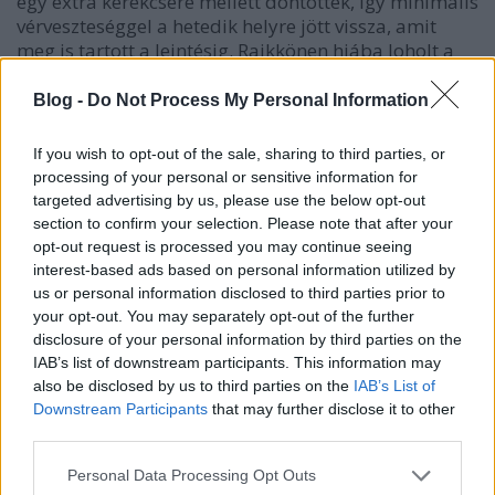
egy extra kerékcsere mellett döntöttek, így minimális
vérveszteséggel a hetedik helyre jött vissza, amit
meg is tartott a leintésig.
Raikkönen
hiába loholt a
versenyt egyetlen kiállással teljesítő Button és
hasonló taktikájának köszönhetően a második
Blog -
Do Not Process My Personal Information
helyre ugró
Vettel
után, befogni már nem tudta őket.
If you wish to opt-out of the sale, sharing to third parties, or
Hülkenberg
az élete legjobbját jelentő negyedik
processing of your personal or sensitive information for
helyen zárt,
Massa
Webbert maga mögé utasítva lett
targeted advertising by us, please use the below opt-out
ötödik, Schumacher mögött a szintén kiváló napot
section to confirm your selection. Please note that after your
kifogó
Toro Rossók
és a másik force indiás, Paul di
opt-out request is processed you may continue seeing
Resta szereztek pontot.
interest-based ads based on personal information utilized by
us or personal information disclosed to third parties prior to
your opt-out. You may separately opt-out of the further
Kevés szó esett
Button
ről, de ez a közvetítés alatt is
disclosure of your personal information by third parties on the
így volt, senkitől nem zavartatva teljesítette a 44 kört,
IAB’s list of downstream participants. This information may
ha nem technikai sportról lenne szó, azt is
also be disclosed by us to third parties on the
IAB’s List of
mondhatnánk, hogy már tegnap megnyerte a mai
Downstream Participants
that may further disclose it to other
versenyt. Nem mellesleg ezzel a
McLaren
lett az első
third parties.
csapat ami idén egymás után két futamot is tudott
Please note that this website/app uses one or more Google
nyerni. A hétvége igazi győztese viszont Vettel, aki 24
Personal Data Processing Opt Outs
services and may gather and store information including but