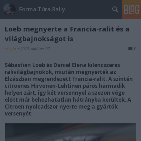
Forma.Túra.Rally.
Loeb megnyerte a Francia-ralit és a
világbajnokságot is
eszgbr
•
2012. október 07.
0
Sébastien Loeb és Daniel Elena kilencszeres
ralivilágbajnokok, miután megnyerték az
Elzászban megrendezett Francia-ralit. A szintén
citroenes Hirvonen-Lehtinen páros harmadik
helyen zárt, így két versennyel a szezon vége
előtt már behozhatatlan hátrányba kerültek. A
Citroen nyolcadszor nyerte meg a gyártók
versenyét.