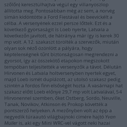
szőlőn) keresztülhajtva végül egy villanyoszlop
állította meg. Pontosabban még az sem, a norvég
simán kidöntötte a Ford Fiestával és beevickélt a
célba. A versenyének ezzel persze lőttek. Ezt és a
következő gyorsaságit is Loeb nyerte, Latvala a
következőn javított, de hátránya már így is kerek 30
mp volt. A 12. szakaszt törölték a szervezők, miután
olyan sok néző özönlött a pályára, hogy
képtelenségnek tűnt biztonságosan megrendezni a
gyorsot, így az összekötő etapokon megszokott
tempóban teljesítették a versenyzők a távot. Délután
Hirvonen és Latvala holtversenyben nyertek egyet,
majd Loeb ismét duplázott, az utolsó szakasz pedig
szintén a fordos finn elsőségét hozta. A vasárnapi hat
szakasz előtt Loeb előnye 29,7 mp volt Latvalával, 54
Hirvonennel szemben, őket Ostberg, Sordo, Neuville,
Tanak, Novikov, Atkinson és Prokop követték a
pontszerző helyeken. A mezőnyben volt az épp a
negyedik túraautó világbajnoki címére hajtó
Yvan
Muller
is, aki egy Mini WRC-vel vágott neki hazai