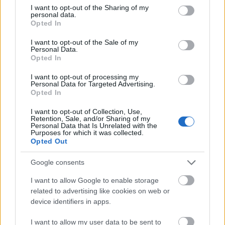
not limited to your visit or usage behaviour. You may click to
I want to opt-out of the Sharing of my
és a Citroennel induló Sébastien Chardonnet
personal data.
grant or deny consent to Google and its third-party tags to
végeztek.
Opted In
use your data for below specified purposes in below Google
consent section.
Loeb győzelmével 71 pontra növelte előnyét a
I want to opt-out of the Sale of my
Personal Data.
csapattárs Hirvonennel szemben, az utolsó két
Opted In
versenyen viszont már csak 56 pont szerezhető, így
megnyerte a 2012-es világbajnokságot. A Citroen
I want to opt-out of processing my
Personal Data for Targeted Advertising.
129 ponttal vezet a Ford előtt, így ez a küzdelem is
Opted In
eldőlt. Latvala zsinórban negyedik dobogós
helyezését szerezte, ezzel feljött a pontverseny
I want to opt-out of Collection, Use,
harmadik helyére és még a másodikra is van némi
Retention, Sale, and/or Sharing of my
Personal Data that Is Unrelated with the
esélye, de a Citroen a hátralévő két futamon
Purposes for which it was collected.
feltehetően minden megtesz azért, hogy Mikko
Opted Out
Hirvonen végre megszerezhesse első győzelmét a
francia márka autójával, így a 42 pontos fór
Google consents
valószínűleg kitart év végéig.
I want to allow Google to enable storage
related to advertising like cookies on web or
SWRC-ben Craig Breen
nyert Yazeed Al-Rajhi és
device identifiers in apps.
Andreas Aigner előtt, így a pontversenyben átvette a
vezetést a negyedik helyen záró P-G. Anderssontól.
I want to allow my user data to be sent to