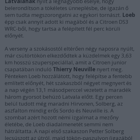
Latvalának
nyílt a legnagyobb esélye, hogy
belerondítson a tökéletes ünneplésbe, de igazán ő
sem tudta megszorongatni az egykori tornászt.
Loeb
épp csak annyit adott ki magából és a Citroen DS3
WRC-ből, hogy tartsa a felépített fél perc körüli
előnyét.
A verseny a szokásostól eltérően négy naposra nyúlt,
már csütörtökön elkezdődtek a küzdelmek egy 3,63
km hosszú szuperspeciállal, amit a Citroen junior
csapatában induló
Thierry Neuville
nyert meg.
Pénteken Loeb hozzálátott, hogy felépítse a fentebb
említett előnyét, hét szakaszból négyet megnyert és
a nap végén 13,1 másodperccel vezetett a maradék
három gyorsot behúzó Latvala előtt. Egy percen
belül tudott még maradni Hirvonen, Solberg, az
aszfalton mindig erős Sordo és Neuville is. A
szombat azért hozott némi izgalmat a mezőny
életébe, de Loeb diadalmenetét semmi nem
hátráltatta. A napi első szakaszon Petter Solberg
lecsúszott az útról, majd tökön-paszulyon (igazából