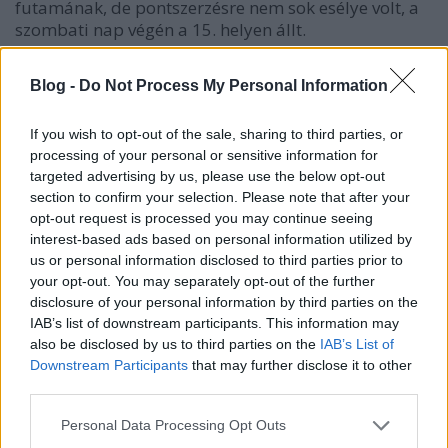
futamának, de pontszerzésre nem sok esélye volt, a
szombati nap végén a 15. helyen állt.
A vasárnap Thierry Neuville napja lett, az ifjú belga
Blog -
Do Not Process My Personal Information
hatból öt szakaszt megnyerve jelentkezett be
Sébastien Loeb versenyzői üléséért 2013-ra. Mint
If you wish to opt-out of the sale, sharing to third parties, or
tudjuk, Loeb jövőre már nem áll rajthoz minden
processing of your personal or sensitive information for
futamon, helyét feltehetően Neuville örökli meg a
targeted advertising by us, please use the below opt-out
Citroen első számú csapatában, míg az első számú
section to confirm your selection. Please note that after your
versenyzőjükké Hirvonen lép elő. A belga épp csak a
opt-out request is processed you may continue seeing
nap legfontosabb szakaszát, a szokásoktól eltérően
interest-based ads based on personal information utilized by
nem a verseny legvégén megrendezett Power Stage-
us or personal information disclosed to third parties prior to
et nem nyerte meg. A PS-hez mérten szokatlanul
your opt-out. You may separately opt-out of the further
hosszú, 17 kilométeres gyorson az észt
Tanak
villant
disclosure of your personal information by third parties on the
meg, így övé lett az extra 3 pont, Neuville 2, Ostberg
IAB’s list of downstream participants. This information may
1 egységgel gyarapodott. A citroenes erőfeszítései
also be disclosed by us to third parties on the
IAB’s List of
kifizetődtek, összetettben feljött a negyedik helyre,
Downstream Participants
that may further disclose it to other
ami pályafutása eddigi legjobb eredménye
third parties.
világbajnoki futamon. Sordo a végén kihullott a
kormánymű hibája miatt, így a további pontszerző
Please note that this website/app uses one or more Google
Personal Data Processing Opt Outs
services and may gather and store information including but
helyeken Ostberg, Tanak, Novikov, Atkinson, Prokop