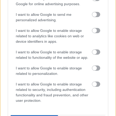
Az S2000-es mezőnnyel legközelebb a szezonzáró
Google for online advertising purposes.
Spanyol-ralin találkozhatunk. A PWRC-seknek
Franciaország nem számított be, ők még mindkét
I want to allow Google to send me
hátralévő ralin rajthoz állnak majd. A
WRC
personalized advertising.
Akadémia
küzdelmeit
Elfyn Evans
nyerte, ezzel öt
futamból négyet megnyerve már biztosan bajnok
I want to allow Google to enable storage
2012-ben, Spanyolországban azért még ők is ott
related to analytics like cookies on web or
lesznek.
device identifiers in apps.
A Francia-rali végeredménye:
I want to allow Google to enable storage
related to functionality of the website or app.
1. Loeb (FRA), Citroen DS3 WRC 3:32:53,0
I want to allow Google to enable storage
related to personalization.
2. Latvala (FIN), Ford Fiesta RS WRC + 15,5
I want to allow Google to enable storage
3. Hirvonen (FIN), Citroen DS3 WRC +44,1
related to security, including authentication
functionality and fraud prevention, and other
4. Neuville (BEL), Citroen DS3 WRC + 1:07,3
user protection.
5. Ostberg (NOR), Ford Fiesta RS WRC + 1:16,4