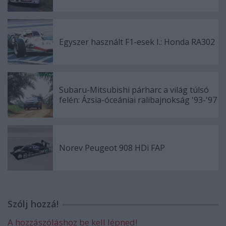
Egyszer használt F1-esek I.: Honda RA302
Subaru-Mitsubishi párharc a világ túlsó
felén: Ázsia-óceániai ralibajnokság '93-'97
Norev Peugeot 908 HDi FAP
Szólj hozzá!
A hozzászóláshoz be kell lépned!