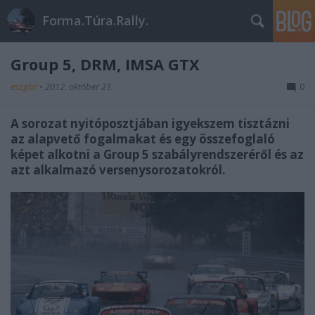
Forma.Túra.Rally.
Group 5, DRM, IMSA GTX
eszgbr
•
2012. október 21.
0
A sorozat nyitóposztjában igyekszem tisztázni
az alapvető fogalmakat és egy összefoglaló
képet alkotni a Group 5 szabályrendszeréről és az
azt alkalmazó versenysorozatokról.