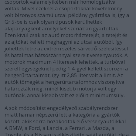
csoportok valamelyikében már homologizálva
voltak. Mivel ezeknél a csoportoknál követelmény
volt bizonyos számú utcai példány gyártása is, így a
Gr.5-be is csak olyan típusok kerülhettek
alapanyagként amelyeket szériában gyártottak.
Ezen kívül csak az autó motorháztetejét, a tetejét és
az ajtókat kellett meghagyni az utcai autóból, így
jöhettek létre az extrém széles sárvédő-szélesítéssel
és hatalmas hátsószárnnyal szerelt versenyautók. A
motorok maximum 4 literesek lehettek, a turbóval
szerelt egységeknél pedig 1,4-gyel kellett szorozni a
hengerűrtartalmat, így itt 2,85 liter volt a limit. Az
autók tömegét a hengerűrtartalomhoz viszonyítva
határozták meg, minél kisebb motorja volt egy
autónak, annál kisebb volt ez előírt minimumsúly.
A sok módosítást engedélyező szabályrendszer
miatt hamar népszerű lett a kategória a gyártók
között, akik sorra hozakodtak elő versenyautóikkal.
A BMW, a Ford, a Lancia, a Ferrari, a Mazda, a
Toyota, és a Nissan is elkészítette saját autóját, de a