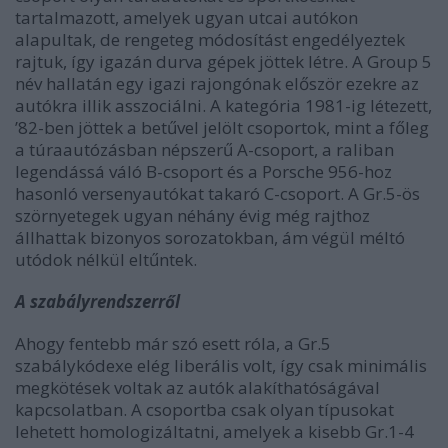
tartalmazott, amelyek ugyan utcai autókon
alapultak, de rengeteg módosítást engedélyeztek
rajtuk, így igazán durva gépek jöttek létre. A Group 5
név hallatán egy igazi rajongónak először ezekre az
autókra illik asszociálni. A kategória 1981-ig létezett,
’82-ben jöttek a betűvel jelölt csoportok, mint a főleg
a túraautózásban népszerű A-csoport, a raliban
legendássá váló B-csoport és a Porsche 956-hoz
hasonló versenyautókat takaró C-csoport. A Gr.5-ös
szörnyetegek ugyan néhány évig még rajthoz
állhattak bizonyos sorozatokban, ám végül méltó
utódok nélkül eltűntek.
A szabályrendszerről
Ahogy fentebb már szó esett róla, a Gr.5
szabálykódexe elég liberális volt, így csak minimális
megkötések voltak az autók alakíthatóságával
kapcsolatban. A csoportba csak olyan típusokat
lehetett homologizáltatni, amelyek a kisebb Gr.1-4