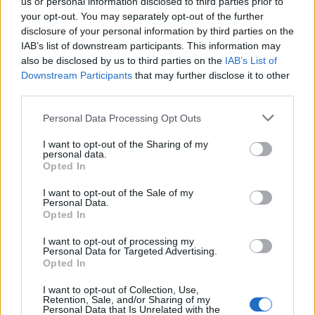
volt, amikor 1979-ben mégis egy Porsche 935 nyerte
us or personal information disclosed to third parties prior to
your opt-out. You may separately opt-out of the further
a világ legnagyobb autóversenyét. A 935 uralta a vb-
disclosure of your personal information by third parties on the
t is, de, hogy mégse fulladjon teljes unalomba a
IAB’s list of downstream participants. This information may
sorozat, 1979-től kettéosztották a mezőnyt 2 liter
also be disclosed by us to third parties on the
IAB’s List of
alatti és afeletti autókra, külön bajnoki címmel.
Downstream Participants
that may further disclose it to other
third parties.
DRM
Please note that this website/app uses one or more Google
Personal Data Processing Opt Outs
A DRM (Deutsche Rennsport Meisterschaft) a DTM
services and may gather and store information including but
korai elődjének tekinthető, 1972-es létrehozásától
not limited to your visit or usage behaviour. You may click to
I want to opt-out of the Sharing of my
kezdve ez volt Németország első számú túraautó
personal data.
grant or deny consent to Google and its third-party tags to
Opted In
sorozata, kezdetben ugyanolyan autókkal mint
use your data for below specified purposes in below Google
amelyek az Eb-n is indultak. A Group 5
consent section.
I want to opt-out of the Sale of my
bevezetésekor vonakodtak átvenni a szabályokat, de
Personal Data.
Opted In
a ’77-es szezontól beadták a derekukat. Az rögtön
látszott, hogy a Porsche 935-öt jó eséllyel senki nem
I want to opt-out of processing my
fogja megverni, így itt is kettéosztották a mezőnyt a
Personal Data for Targeted Advertising.
2 literes mezsgye mentén. A gyakorlatilag 935
Opted In
márkakupává alakult Divízió I és a valamivel
I want to opt-out of Collection, Use,
változatosabb Divízió II külön versenyeket futott, de
Retention, Sale, and/or Sharing of my
a pilóták ugyanabban a pontversenyben indultak, év
Personal Data that Is Unrelated with the