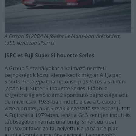
A Ferrari 512BB/LM főként Le Mans-ban vitézkedett,
több kevesebb sikerrel
JSPC és Fuji Super Silhouette Series
A Group 5 szabályokat alkalmazó nemzeti
bajnokságok közül kiemelkedik még az All Japan
Sports Prototype Championship (JSPC) és a szintén
japán Fuji Super Silhouette Series. Előbbi a
szigetország első számú sportautó bajnoksága volt,
de mivel csak 1983-ban indult, eleve a C-csoport
vitte a prímet, a Gr.5 csak kiegészítő szerephez jutott.
A Fuji széria 1979-ben, tehát a Gr.5 zenitjén indult és
többségében nem az unalomig ismert európai
típusokat favorizálta, helyettük a japán belpiac
autói alkották a mezőny gerincét. Legnagyobb