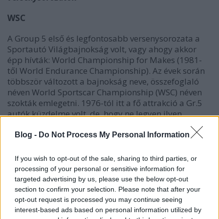
WSC
A Group 5 első és legfontosabb versenysorozata a
Sportautó Világbajnokság volt, vagy ahogy akkor
épp hívták: World Championship for Makes (1981-
től World Endurance Championship). Az évek során
többször változott a bajnokság neve, összefoglaló
néven World Sportscar Championship (WSC) néven
szokták emlegetni. 1976-tól itt a fő attrakció a Gr.5
autók küzdelme volt, de, hogy ne legyen ilyen
egyszerű, mellette létrehoztak egy World
Championship for Sports Cars kategóriát is a Gr.6
Blog -
Do Not Process My Personal Information
prototípusoknak, ám ez 1977 után szépen csendben
kimúlt. A vb révén az új kategória megszállta Európa
If you wish to opt-out of the sale, sharing to third parties, or
legnevesebb versenypályáit, beleértve Le Mans-t is,
processing of your personal or sensitive information for
bár itt nem sok esélyük nyílt az összetett győzelem
targeted advertising by us, please use the below opt-out
megszerzésére, a Gr.6-osok szintén rajthoz állhattak
section to confirm your selection. Please note that after your
és a 24 órás versenyen azért kijött a teljesen más
opt-out request is processed you may continue seeing
felépítésű autók előnye. Annál nagyobb szenzáció
interest-based ads based on personal information utilized by