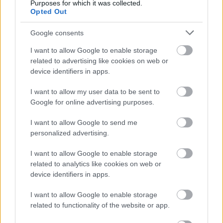
Purposes for which it was collected.
végén csak egy bajnoki címet osztottak. Az öt év alatt
Opted Out
amíg a Group 5 szabályrendszerét alkalmazták,
kétszer a Div. I, háromszor a Div. II legjobbja nyerte
Google consents
az összetett bajnoki címet. A DRM-et a gyártók is
komolyan vették, a csapatok sokszor jelentősebb
I want to allow Google to enable storage
gyári támogatást kaptak, mint a vb indulói. 1982-től
related to advertising like cookies on web or
device identifiers in apps.
a világbajnoksághoz hasonlóan itt is bevezették a
Group C osztályt, de az égbe szökő költségek miatt
I want to allow my user data to be sent to
1985 után megszűnt a sorozat. Helyét az 1989-ig élő
Google for online advertising purposes.
sportkocsi bajnokság, a Supercup és az A-csoportos
szabályokkal futó, óriási népszerűségnek örvendő
I want to allow Google to send me
DTM (1984-ben indult) vette át.
personalized advertising.
I want to allow Google to enable storage
related to analytics like cookies on web or
device identifiers in apps.
I want to allow Google to enable storage
related to functionality of the website or app.