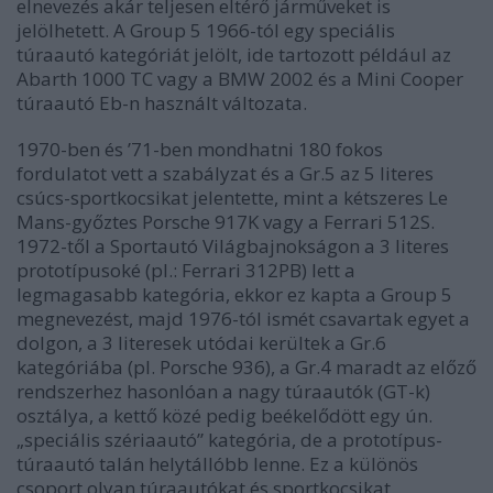
elnevezés akár teljesen eltérő járműveket is
jelölhetett. A Group 5 1966-tól egy speciális
túraautó kategóriát jelölt, ide tartozott például az
Abarth 1000 TC vagy a BMW 2002 és a Mini Cooper
túraautó Eb-n használt változata.
1970-ben és ’71-ben mondhatni 180 fokos
fordulatot vett a szabályzat és a Gr.5 az 5 literes
csúcs-sportkocsikat jelentette, mint a kétszeres Le
Mans-győztes Porsche 917K vagy a Ferrari 512S.
1972-től a Sportautó Világbajnokságon a 3 literes
prototípusoké (pl.: Ferrari 312PB) lett a
legmagasabb kategória, ekkor ez kapta a Group 5
megnevezést, majd 1976-tól ismét csavartak egyet a
dolgon, a 3 literesek utódai kerültek a Gr.6
kategóriába (pl. Porsche 936), a Gr.4 maradt az előző
rendszerhez hasonlóan a nagy túraautók (GT-k)
osztálya, a kettő közé pedig beékelődött egy ún.
„speciális szériaautó” kategória, de a prototípus-
túraautó talán helytállóbb lenne. Ez a különös
csoport olyan túraautókat és sportkocsikat