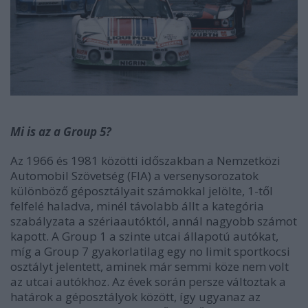
Mi is az a Group 5?
Az 1966 és 1981 közötti időszakban a Nemzetközi
Automobil Szövetség (FIA) a versenysorozatok
különböző géposztályait számokkal jelölte, 1-től
felfelé haladva, minél távolabb állt a kategória
szabályzata a szériaautóktól, annál nagyobb számot
kapott. A Group 1 a szinte utcai állapotú autókat,
míg a Group 7 gyakorlatilag egy no limit sportkocsi
osztályt jelentett, aminek már semmi köze nem volt
az utcai autókhoz. Az évek során persze változtak a
határok a géposztályok között, így ugyanaz az