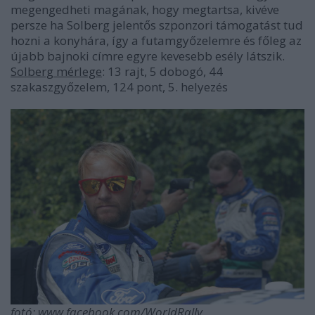
megengedheti magának, hogy megtartsa, kivéve
persze ha Solberg jelentős szponzori támogatást tud
hozni a konyhára, így a futamgyőzelemre és főleg az
újabb bajnoki címre egyre kevesebb esély látszik.
Solberg mérlege
: 13 rajt, 5 dobogó, 44
szakaszgyőzelem, 124 pont, 5. helyezés
fotó: www.facebook.com/WorldRally