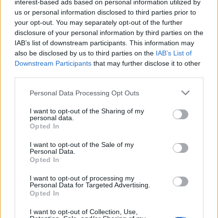
interest-based ads based on personal information utilized by
megbízható és gyors volt, hogy állja a sarat a
us or personal information disclosed to third parties prior to
Citroennel szemben, ez rögtön a Montén látszott,
your opt-out. You may separately opt-out of the further
most viszont a versenyzőik nem tudtak konstans jó
disclosure of your personal information by third parties on the
eredményt elérni. Az első négy futamból háromszor
IAB’s list of downstream participants. This information may
nullázott, ez pedig elhomályosítja svédországi
also be disclosed by us to third parties on the
IAB’s List of
elsőségét is. Aztán jött a sajnálatos sérülése síelés
Downstream Participants
that may further disclose it to other
közben, ami miatt ki kellett hagynia Argentínát és itt
third parties.
végleg el is szálltak bajnoki esélyei. A hátralévő nyolc
versenyen hatszor végzett a dobogón, Walesben
Please note that this website/app uses one or more Google
Personal Data Processing Opt Outs
győzött is, de ez csak arra volt elég, hogy a rendkívül
services and may gather and store information including but
stabilan teljesítő Ostberggel szemben megszerezze a
not limited to your visit or usage behaviour. You may click to
I want to opt-out of the Sharing of my
personal data.
grant or deny consent to Google and its third-party tags to
harmadik helyet a pontversenyben. Bevallom nehéz
Opted In
use your data for below specified purposes in below Google
elfogulatlanul írni Latvaláról, mert annyira
consent section.
megnyerő a stílusa, annyira jó versenyző, hogy nem
I want to opt-out of the Sale of my
Personal Data.
lehet nem szeretni, épp ezért aggódom is miatta egy
Opted In
kicsit, ha a Volkswagenhez igazolására és a 2013-as
szezonra gondolok. Feltételezve, hogy a Polo R WRC a
I want to opt-out of processing my
Personal Data for Targeted Advertising.
kezdetektől felveszi a versenyt a Citroenekkel, én
Opted In
Latvalát a vb egyik fő esélyesének tartom, de ismerve
Ogier helyzetét a csapatban és a finn hullámzó
I want to opt-out of Collection, Use,