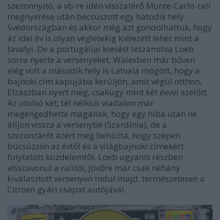
szezonnyitó, a vb-re idén visszatérő Monte-Carlo-rali
megnyerése után becsúszott egy hatodik hely
Svédországban és akkor még azt gondolhattuk, hogy
az idei év is olyan végletekig kiélezett lehet mint a
tavalyi. De a portugáliai kiesést leszámítva Loeb
sorra nyerte a versenyeket, Walesben már bőven
elég volt a második hely is Latvala mögött, hogy a
bajnoki cím kapujába kerüljön, amit végül otthon,
Elzászban nyert meg, csakúgy mint két évvel ezelőtt.
Az utolsó két, tét nélküli viadalon már
megengedhette magának, hogy egy hiba után ne
álljon vissza a versenybe (Szardínia), de a
szezonzárót azért még behúzta, hogy szépen
búcsúzzon az évtől és a világbajnoki címekért
folytatott küzdelemtől. Loeb ugyanis részben
visszavonul a ralitól, jövőre már csak néhány
kiválasztott versenyen indul majd, természetesen a
Citroen gyári csapat autójával.