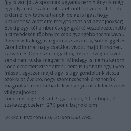
így is van jól. A sportnak ugyanis nem hiányzik még
egy olyan időszak mint az elmúlt évtized volt. Loeb
érdemei elvitathatatlanok, de az is igaz, hogy
uralkodása alatt élte mélypontját a világbajnokság.
Évekig egy-két ember és egy gyártó veszélyeztethette
a címvédését, többnyire csak gyengébb technikával.
Persze voltak így is izgalmas szezonok, Solberggel és
Grönholmmal nagy csatákat vívott, majd Hirvonen,
Latvala és Ogier szorongatták, de a norvégon kívül
senki nem tudta megverni. Mindegy is, nem akarom
Loeb érdemeit kisebbíteni, nem is tudnám egy ilyen
írással, egyszer majd úgy is úgy gondolunk vissza
ezekre az évekre, hogy szerencsésnek érezhetjük
magunkat, mert láthattuk versenyezni a kilencszeres
világbajnokot.
Loeb mérlege
: 13 rajt, 9 győzelem, 10 dobogó, 72
szakaszgyőzelem, 270 pont, bajnoki cím
Mikko Hirvonen (32), Citroen DS3 WRC