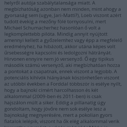
helyről autója szabálytalansága miatt. A
megbízhatóság azonban nem minden, mint ahogy a
gyorsaság sem (ugye, Jari-Matti?), Loeb viszont azért
tudott évekig a mezőny fölé tornyosulni, mert
Michael Schumacherhez hasonlóan ő volt a
legkomplettebb pilóta. Mindig annyit nyújtott
amennyi kellett a győzelemhez vagy épp a megfelelő
eredményhez, ha hibázott, akkor utána képes volt
űrsebességre kapcsolni és ledolgozni hátrányát.
Hirvonen ennyire nem jó versenyző. Ő egy tipikus
második számú versenyző, aki megbízhatóan hozza
a pontokat a csapatnak, ennek viszont a legjobb. A
potenciális kihívók hiányának köszönhetően viszont
az utóbbi években a Forddal többször is esélye nyílt,
hogy a bajnoki címért harcolhasson és két
alkalommal (2009-ben és 2011-ben) is csak
hajszálon múlt a siker. Eddig a pillanatig úgy
gondoltam, hogy jövőre nem sok esélye lesz a
bajnokság megnyerésére, mert a pokolian gyors
fiatalok lelépik, viszont ha ők elég alkalommal verik