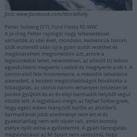
fotó: www.facebook.com/WorldRally
Petter Solberg (37), Ford Fiesta RS WRC
A jó öreg Petter rajongói nagy lelkesedéssel
várhatták az idei évet, mondván, kedvencük három
szűk esztendő után újra gyári autót vezethet és
megkísérelheti megismételni azt, amire a
legbüszkébb lehet, nevezetesen, az elmúlt tíz évben
egyedüliként megverte Loeböt és megnyerte a vb-t. A
szezon első fele hirvonenesre, a második latvalásra
sikeredett, a kezdeti megbízhatóságot felváltotta a
hibázgatás, az utolsó három versenyen összesen öt
pontot gyűjtött és az év eleji harmadik helyből végül
ötödik lett. A legjobban mégis az fájhat Solbergnek,
hogy egész évben hiányzott belőle az átütőerő,
harmadiknál jobb eredményt nem ért el és
gyakorlatilag nem volt olyan rali, amin komoly
esélye nyílt volna a győzelemre. A gyári támogatás
megvonásával az M-Sport nem valószínű, hogy