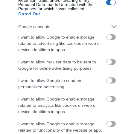
teljesítményét, lehet, benne van a levegőben, hogy a
Retention, Sale, and/or Sharing of my
Personal Data that Is Unrelated with the
francia hamar eldönti ki legyen az első számú
Purposes for which it was collected.
versenyző. Persze Jari-Matti sem másodhegedűsnek
Opted Out
igazolt a németekhez, hanem azzal a nem titkolt
céllal, hogy elérje azt, amit a Forddal nem sikerült…
Google consents
Latvala mérlege
: 12 rajt, 2 győzelem, 7 dobogó, 59
I want to allow Google to enable storage
szakaszgyőzelem, 154 pont, 3. helyezés
related to advertising like cookies on web or
device identifiers in apps.
I want to allow my user data to be sent to
Google for online advertising purposes.
I want to allow Google to send me
personalized advertising.
I want to allow Google to enable storage
related to analytics like cookies on web or
device identifiers in apps.
I want to allow Google to enable storage
related to functionality of the website or app.