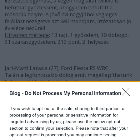
keresztbe egymást, a végén még akár Mikko is
befuthat győztesként, ahogy idén befutott a
második helyre. A jövő évi nagyjából végleges
felállást nézegetve azt kell mondjam, irtózatosan jó
év elébe nézünk!
Hirvonen mérlege
: 13 rajt, 1 győzelem, 10 dobogó,
31 szakaszgyőzelem, 213 pont, 2. helyezés
Jari-Matti Latvala (27), Ford Fiesta RS WRC
Talán a legfontosabb dolog amit megállapíthatunk
Latvala idei teljesítményével kapcsolatban, hogy
idén sem tudott kilépni saját árnyékából. Gyors,
Blog -
Do Not Process My Personal Information
rettenetesen, vegytiszta gyorsaságban talán csak
Ogier hasonlítható hozzá és hosszú évek óta az első
finn, aki aszfalton is szinte olyan jól megy, mint
If you wish to opt-out of the sale, sharing to third parties, or
murván. Ugyanakkor még mindig nem tudott
processing of your personal or sensitive information for
targeted advertising by us, please use the below opt-out
lehiggadni, egy világbajnoki esélyeshez mérten
section to confirm your selection. Please note that after your
sokat hibázik és ezért komoly árat fizet. Míg tavaly a
opt-out request is processed you may continue seeing
technikával is adódtak gondok, idén a Ford elég