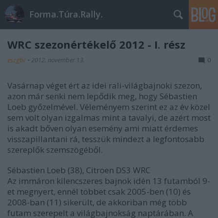
Forma.Túra.Rally.
WRC szezonértékelő 2012 - I. rész
eszgbr
•
2012. november 13.
0
Vasárnap véget ért az idei rali-világbajnoki szezon,
azon már senki nem lepődik meg, hogy Sébastien
Loeb győzelmével. Véleményem szerint ez az év közel
sem volt olyan izgalmas mint a tavalyi, de azért most
is akadt bőven olyan esemény ami miatt érdemes
visszapillantani rá, tesszük mindezt a legfontosabb
szereplők szemszögéből.
Sébastien Loeb (38), Citroen DS3 WRC
Az immáron kilencszeres bajnok idén 13 futamból 9-
et megnyert, ennél többet csak 2005-ben (10) és
2008-ban (11) sikerült, de akkoriban még több
futam szerepelt a világbajnokság naptárában. A