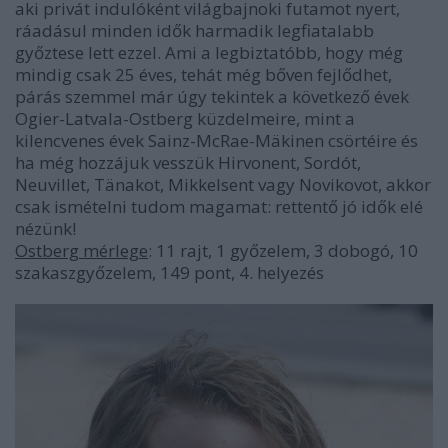
aki privát indulóként világbajnoki futamot nyert,
ráadásul minden idők harmadik legfiatalabb
győztese lett ezzel. Ami a legbiztatóbb, hogy még
mindig csak 25 éves, tehát még bőven fejlődhet,
párás szemmel már úgy tekintek a következő évek
Ogier-Latvala-Ostberg küzdelmeire, mint a
kilencvenes évek Sainz-McRae-Mäkinen csörtéire és
ha még hozzájuk vesszük Hirvonent, Sordót,
Neuvillet, Tänakot, Mikkelsent vagy Novikovot, akkor
csak ismételni tudom magamat: rettentő jó idők elé
nézünk!
Ostberg mérlege
: 11 rajt, 1 győzelem, 3 dobogó, 10
szakaszgyőzelem, 149 pont, 4. helyezés