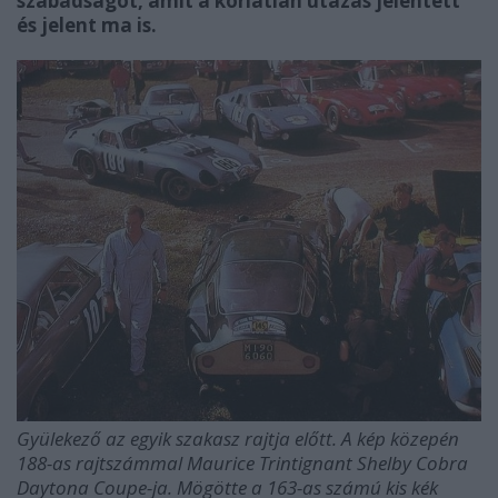
szabadságot, amit a korlátlan utazás jelentett
és jelent ma is.
Gyülekező az egyik szakasz rajtja előtt. A kép közepén
188-as rajtszámmal Maurice Trintignant Shelby Cobra
Daytona Coupe-ja. Mögötte a 163-as számú kis kék