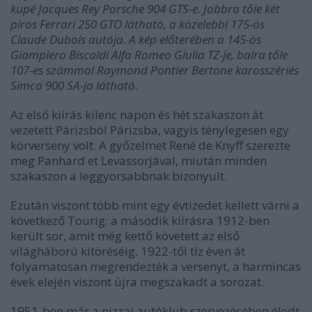
kupé Jacques Rey Porsche 904 GTS-e. Jobbra tőle két
piros Ferrari 250 GTO látható, a közelebbi 175-ös
Claude Dubois autója. A kép előterében a 145-ös
Giampiero Biscaldi Alfa Romeo Giulia TZ-je, balra tőle
107-es számmal Raymond Pontier Bertone karosszériés
Simca 900 SA-ja látható.
Az első kiírás kilenc napon és hét szakaszon át
vezetett Párizsból Párizsba, vagyis ténylegesen egy
körverseny volt. A győzelmet René de Knyff szerezte
meg Panhard et Levassorjával, miután minden
szakaszon a leggyorsabbnak bizonyult.
Ezután viszont több mint egy évtizedet kellett várni a
következő Tourig: a második kiírásra 1912-ben
került sor, amit még kettő követett az első
világháború kitöréséig. 1922-től tíz éven át
folyamatosan megrendezték a versenyt, a harmincas
évek elején viszont újra megszakadt a sorozat.
1951-ben már a nizzai autóklub szervezésében éledt