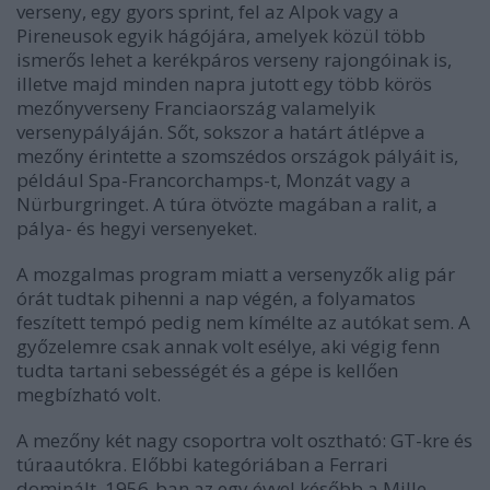
verseny, egy gyors sprint, fel az Alpok vagy a
Pireneusok egyik hágójára, amelyek közül több
ismerős lehet a kerékpáros verseny rajongóinak is,
illetve majd minden napra jutott egy több körös
mezőnyverseny Franciaország valamelyik
versenypályáján. Sőt, sokszor a határt átlépve a
mezőny érintette a szomszédos országok pályáit is,
például Spa-Francorchamps-t, Monzát vagy a
Nürburgringet. A túra ötvözte magában a ralit, a
pálya- és hegyi versenyeket.
A mozgalmas program miatt a versenyzők alig pár
órát tudtak pihenni a nap végén, a folyamatos
feszített tempó pedig nem kímélte az autókat sem. A
győzelemre csak annak volt esélye, aki végig fenn
tudta tartani sebességét és a gépe is kellően
megbízható volt.
A mezőny két nagy csoportra volt osztható: GT-kre és
túraautókra. Előbbi kategóriában a Ferrari
dominált. 1956-ban az egy évvel később a Mille