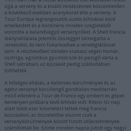
újjá a verseny és a kiváló rendezésnek köszönhetően
a következő években aranykorát élte a verseny. A
Tour Európa legrangosabb autós kihívásai közé
emelkedett és a kontinens minden szegletéből
vonzotta a kalandvágyó versenyzőket. A Shell francia
leányvállalata jelentős összeggel támogatta a
rendezést, és nem fukarkodtak a vendéglátással
sem. A résztvevőket minden szakasz végén homár,
osztriga, egzotikus gyümölcsök és pezsgő várta a
Shell sátrában, az éjszakát pedig szállodában
tölthették.
A bőséges ellátás, a kellemes körülmények és az
egész versenyt körüllengő gondtalan mediterrán
miliő ellenére a Tour de France egy embert és gépet
keményen próbára tevő kihívás volt. Kilenc-tíz nap
alatt több ezer kilométert tettek meg francia
közutakon, az összetettbe viszont csak a
versenykörülmények között futott időeredmények
számítottak be. Szinte minden napra jutott egy hegyi