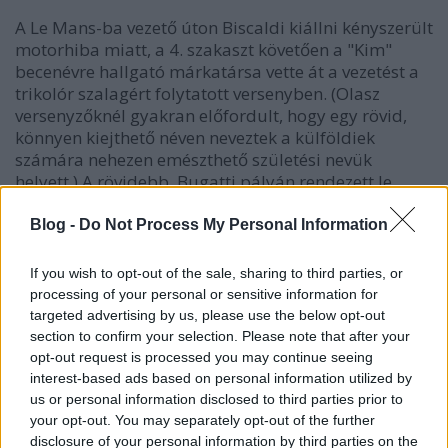
A Le Mans-ba vezető úton Biscaldi kiállni kényszerült
motorhiba miatt, a 4. szakaszt követően a "Kim"
becenévre hallgató márkatársa vette át a vezetést a
trikolór szalagért folytatott versenyben. (Olasz
versenyzőknél gyakran előfordult, hogy egy rövid,
könnyen kiejthető néven neveztek a külföldiek
számára nehezen emészthető születési nevük
helyett.) A rövidebb, Bugatti pályán rendezett le
mans-i versenyt is Trintignant nyerte, a túraautók
között a francia Mustangot vezető Henri Greder
Blog -
Do Not Process My Personal Information
bizonyult a legjobbnak és át is vette a vezetést
összetettben. A le mans-i megálló mégis elsősorban
If you wish to opt-out of the sale, sharing to third parties, or
Michel Fougerey halálos balesete miatt maradt
processing of your personal or sensitive information for
emlékezetes.
targeted advertising by us, please use the below opt-out
section to confirm your selection. Please note that after your
Négy szakaszt követően újabb komoly veszteségek
opt-out request is processed you may continue seeing
érték a Ford és a Ferrari tábort is. A Cognac-ba
interest-based ads based on personal information utilized by
vezető úton mindkét francia Cobra feladni
us or personal information disclosed to third parties prior to
kényszerült a küzdelmet, ezzel a Ford gyakorlatilag
your opt-out. You may separately opt-out of the further
elvesztette minden esélyét, hogy a világbajnoki
disclosure of your personal information by third parties on the