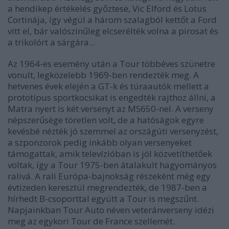
a hendikep értékelés győztese, Vic Elford és Lotus
Cortinája, így végül a három szalagból kettőt a Ford
vitt el, bár valószínűleg elcserélték volna a pirosat és
a trikolórt a sárgára...
Az 1964-es esemény után a Tour többéves szünetre
vonult, legközelebb 1969-ben rendezték meg. A
hetvenes évek elején a GT-k és túraautók mellett a
prototípus sportkocsikat is engedték rajthoz állni, a
Matra nyert is két versenyt az MS650-nel. A verseny
népszerűsége töretlen volt, de a hatóságok egyre
kevésbé nézték jó szemmel az országúti versenyzést,
a szponzorok pedig inkább olyan versenyeket
támogattak, amik televízióban is jól közvetíthetőek
voltak, így a Tour 1975-ben átalakult hagyományos
ralivá. A rali Európa-bajnokság részeként még egy
évtizeden keresztül megrendezték, de 1987-ben a
hírhedt B-csoporttal együtt a Tour is megszűnt.
Napjainkban Tour Auto néven veteránverseny idézi
meg az egykori Tour de France szellemét.