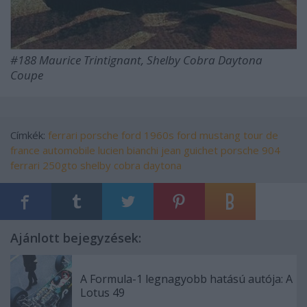
#188 Maurice Trintignant, Shelby Cobra Daytona
Coupe
Címkék:
ferrari
porsche
ford
1960s
ford mustang
tour de
france automobile
lucien bianchi
jean guichet
porsche 904
ferrari 250gto
shelby cobra daytona
Ajánlott bejegyzések:
A Formula-1 legnagyobb hatású autója: A
Lotus 49