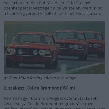
használtak mint a Cobrák. A címvédő Guichet
tizenhét percet vesztegelt a pálya szélén, mert mind
a tizenkét gyertyát ki kellett cserélnie Ferrarijában.
Az Alan Mann Racing három Mustangja
2. szakasz: Col de Bramont (956 m)
Az első hegyi futamra a Vogézek vonulatai között
került sor, a Col de Bramont megmászása még
kellően könnyűnek bizonyult ahhoz, hogy Bondurant