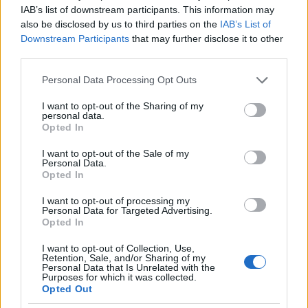
IAB’s list of downstream participants. This information may
pontversenyben megelőzze a Ferrarit. Két 250 GTO is
also be disclosed by us to third parties on the
IAB’s List of
kiszállt: Fernand Tavano szelephibával esett ki,
Downstream Participants
that may further disclose it to other
David Pipert szabálytalan tankolás miatt zárták ki.
third parties.
Please note that this website/app uses one or more Google
Personal Data Processing Opt Outs
services and may gather and store information including but
not limited to your visit or usage behaviour. You may click to
I want to opt-out of the Sharing of my
personal data.
grant or deny consent to Google and its third-party tags to
Opted In
use your data for below specified purposes in below Google
consent section.
I want to opt-out of the Sale of my
Personal Data.
Opted In
I want to opt-out of processing my
Personal Data for Targeted Advertising.
Opted In
I want to opt-out of Collection, Use,
Retention, Sale, and/or Sharing of my
Personal Data that Is Unrelated with the
Purposes for which it was collected.
A Cobrák kiesése után a sárga szalag sorsa a két
Opted Out
ferraris, Bianchi (#172) és Guichet (#168) között dőlt el