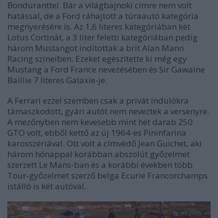
Bonduranttel. Bár a világbajnoki címre nem volt
hatással, de a Ford ráhajtott a túraautó kategória
megnyerésére is. Az 1,6 literes kategóriában két
Lotus Cortinát, a 3 liter feletti kategóriában pedig
három Mustangot indítottak a brit Alan Mann
Racing színeiben. Ezeket egészítette ki még egy
Mustang a Ford France nevezésében és Sir Gawaine
Baillie 7 literes Galaxie-je.
A Ferrari ezzel szemben csak a privát indulókra
támaszkodott, gyári autót nem neveztek a versenyre.
A mezőnyben nem kevesebb mint hét darab 250
GTO volt, ebből kettő az új 1964-es Pininfarina
karosszériával. Ott volt a címvédő Jean Guichet, aki
három hónappal korábban abszolút győzelmet
szerzett Le Mans-ban és a korábbi években több
Tour-győzelmet szerző belga Ecurie Francorchamps
istálló is két autóval.