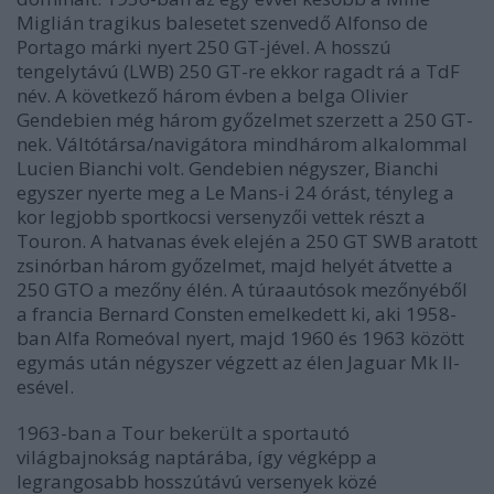
Miglián tragikus balesetet szenvedő Alfonso de
Portago márki nyert 250 GT-jével. A hosszú
tengelytávú (LWB) 250 GT-re ekkor ragadt rá a TdF
név. A következő három évben a belga Olivier
Gendebien még három győzelmet szerzett a 250 GT-
nek. Váltótársa/navigátora mindhárom alkalommal
Lucien Bianchi volt. Gendebien négyszer, Bianchi
egyszer nyerte meg a Le Mans-i 24 órást, tényleg a
kor legjobb sportkocsi versenyzői vettek részt a
Touron. A hatvanas évek elején a 250 GT SWB aratott
zsinórban három győzelmet, majd helyét átvette a
250 GTO a mezőny élén. A túraautósok mezőnyéből
a francia Bernard Consten emelkedett ki, aki 1958-
ban Alfa Romeóval nyert, majd 1960 és 1963 között
egymás után négyszer végzett az élen Jaguar Mk II-
esével.
1963-ban a Tour bekerült a sportautó
világbajnokság naptárába, így végképp a
legrangosabb hosszútávú versenyek közé