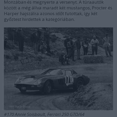
Monzában és megnyerte a versenyt. A túraautók
között a még állva maradt két mustangos, Procter és
Harper hajszálra azonos időt futottak, így két
győztest hirdettek a kategóriában.
#170 Annie Soisbault, Ferrari 250 GTO/64