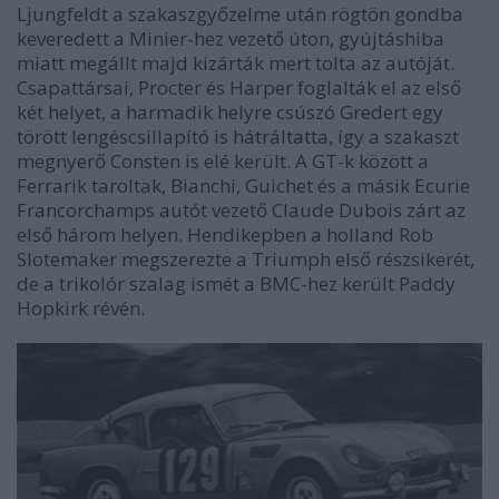
Ljungfeldt a szakaszgyőzelme után rögtön gondba
keveredett a Minier-hez vezető úton, gyújtáshiba
miatt megállt majd kizárták mert tolta az autóját.
Csapattársai, Procter és Harper foglalták el az első
két helyet, a harmadik helyre csúszó Gredert egy
törött lengéscsillapító is hátráltatta, így a szakaszt
megnyerő Consten is elé került. A GT-k között a
Ferrarik taroltak, Bianchi, Guichet és a másik Ecurie
Francorchamps autót vezető Claude Dubois zárt az
első három helyen. Hendikepben a holland Rob
Slotemaker megszerezte a Triumph első részsikerét,
de a trikolór szalag ismét a BMC-hez került Paddy
Hopkirk révén.