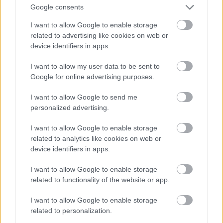
Google consents
5. szakasz: Cognac
I want to allow Google to enable storage
related to advertising like cookies on web or
A cognac-i repülőtéren heves esőben rendezett
device identifiers in apps.
versenyt Lucien Bianchi nyerte az Ecurie
Francorchamps Ferrarijával, a Shelby Cobrák
I want to allow my user data to be sent to
kiesését követően pedig át is vette a vezetést
Google for online advertising purposes.
összetettben. Peter Procter megszerezte harmadik
szakaszgyőzelmét, a Mustangok eddig remekül
I want to allow Google to send me
muzsikáltak. A hendikepet Lucien öccse, Mauro
personalized advertising.
Bianchi nyerte egy Alpine A110-zel, az értékelést
pedig a BMC három Minije vezette. Az addig élen
I want to allow Google to enable storage
álló "Kim" feladni kényszerült a küzdelmet, miután
related to analytics like cookies on web or
előző este túlságosan felöntött a garatra...
device identifiers in apps.
6. szakasz: Col du Tourmalet (2115 m)
I want to allow Google to enable storage
related to functionality of the website or app.
A Pireneusokba érve már igazán komoly hegyekkel
I want to allow Google to enable storage
kellett megküzdenie a mezőnynek. A legendás
related to personalization.
Tourmalet-ra Günther Klass ért fel elsőként gyári