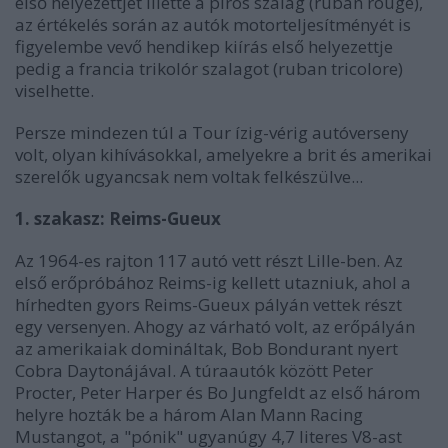
első helyezettjét illette a piros szalag (ruban rouge),
az értékelés során az autók motorteljesítményét is
figyelembe vevő hendikep kiírás első helyezettje
pedig a francia trikolór szalagot (ruban tricolore)
viselhette.
Persze mindezen túl a Tour ízig-vérig autóverseny
volt, olyan kihívásokkal, amelyekre a brit és amerikai
szerelők ugyancsak nem voltak felkészülve...
1. szakasz: Reims-Gueux
Az 1964-es rajton 117 autó vett részt Lille-ben. Az
első erőpróbához Reims-ig kellett utazniuk, ahol a
hírhedten gyors Reims-Gueux pályán vettek részt
egy versenyen. Ahogy az várható volt, az erőpályán
az amerikaiak domináltak, Bob Bondurant nyert
Cobra Daytonájával. A túraautók között Peter
Procter, Peter Harper és Bo Jungfeldt az első három
helyre hozták be a három Alan Mann Racing
Mustangot, a "pónik" ugyanúgy 4,7 literes V8-ast