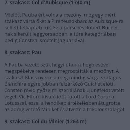
7. szakasz: Col d'Aubisque (1740 m)
Mielőtt Pauba ért volna a mezőny, még egy mért
szakasz várta őket a Pireneusokban: az Aubisque-ra
kellett felkaptatniuk. Ez a porschés Robert Buchet-
nak sikerült leggyorsabban, a túra kategóriában
pedig Consten ismételt Jaguarjával.
8. szakasz: Pau
A Pauba vezető szűk hegyi utak zuhogó esővel
megspékelve rendesen megrostálták a mezőnyt. A
szakaszt Klass nyerte a még mindig sárga szalagos
Bianchira egyre jobban felzárkózó Guichet előtt.
Consten rövid győzelmi szériájának Ljungfeldt vetett
véget. Vic Elford kivaló időt futott a Ford Cortina
Lotusszal, ezzel a hendikep értékelésben átugrotta
az addig vezető Miniket és átvette a trikolór szalagot.
9. szakasz: Col du Minier (1264 m)