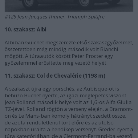
#129 Jean-Jacques Thuner, Triumph Spitifre
10. szakasz: Albi
Albiban Guichet megszerezte első szakaszgyőzelmét,
összetettben még mindig második volt Bianchi
mögött. A túraautók között Peter Procter egy
győzelemmel erősítette meg vezető helyét.
11. szakasz: Col de Chevalérie (1198 m)
A szakaszt újra egy porschés, az Aubisque-ot is
behúzó Buchet nyerte, az igazi meglepetés viszont
Jean Rolland második helye volt az 1,6-os Alfa Giulia
TZ-jével. Rolland rögtön a verseny elején, a Bramont-
on és Le Mans-ban komoly hátrányt szedett össze,
de azóta rendületlenül tört előre és az utolsó
napokban uralta a hendikep versenyt. Greder nyert a
túra kategóriában, de a Clermont-Ferrand-ba vezető