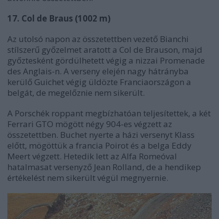
17. Col de Braus (1002 m)
Az utolsó napon az összetettben vezető Bianchi
stílszerű győzelmet aratott a Col de Brauson, majd
győztesként gördülhetett végig a nizzai Promenade
des Anglais-n. A verseny elején nagy hátrányba
kerülő Guichet végig üldözte Franciaországon a
belgát, de megelőznie nem sikerült.
A Porschék roppant megbízhatóan teljesítettek, a két
Ferrari GTO mögött négy 904-es végzett az
összetettben. Buchet nyerte a házi versenyt Klass
előtt, mögöttük a francia Poirot és a belga Eddy
Meert végzett. Hetedik lett az Alfa Romeóval
hatalmasat versenyző Jean Rolland, de a hendikep
értékelést nem sikerült végül megnyernie.