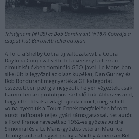
Trintignant (#188) és Bob Bondurant (#187) Cobrája a
csapat Fiat Bartoletti teherautóján
A Ford a Shelby Cobra új változatával, a Cobra
Daytona Coupéval vette fel a versenyt a Ferrari
elmúlt két évben domináló GTO-jával. Le Mans-ban
sikerült is legyőzni az olasz kupékat, Dan Gurney és
Bob Bondurant megnyerték a GT kategóriát,
összetettben pedig a negyedik helyen végeztek, csak
három Ferrari prototípus zárt előttük. Ahhoz viszont,
hogy elhódítsák a világbajnoki címet, meg kellett
volna nyerniük a Tourt. Ennek megfelelően három
autót indítottak teljes gyári támogatással. Két autót
a Ford France nevezett az 1962-es győztes André
Simonnal és a Le Mans-győztes veterán Maurice
Trintignant-nal, egyet pedig a Shelby American Bob