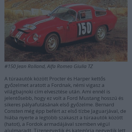
#150 Jean Rolland, Alfa Romeo Giulia TZ
A túraautók között Procter és Harper kettős
győzelmet aratott a Fordnak, némi vigasz a
világbajnoki cím elvesztése után. Ami ennél is
jelentősebb, hogy ez volt a Ford Mustang hosszú és
sikeres pályafutásának első győzelme. Bernard
Consten még épp befért az első tízbe Jaguarjával, de
hiába nyerte a legtöbb szakaszt a túraautók között
(hatot), a Fordok armadájával szemben végül
alulmaradt. Tizenegyedik és kategória negyedik lett