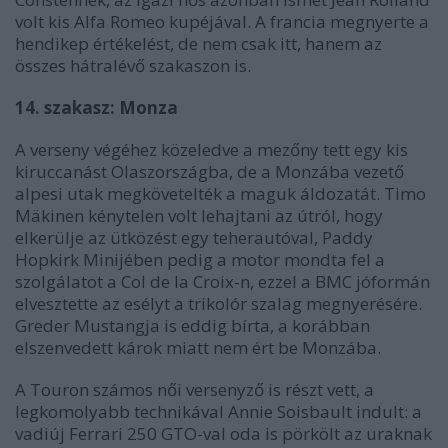
volt kis Alfa Romeo kupéjával. A francia megnyerte a
hendikep értékelést, de nem csak itt, hanem az
összes hátralévő szakaszon is.
14. szakasz: Monza
A verseny végéhez közeledve a mezőny tett egy kis
kiruccanást Olaszországba, de a Monzába vezető
alpesi utak megkövetelték a maguk áldozatát. Timo
Mäkinen kénytelen volt lehajtani az útról, hogy
elkerülje az ütközést egy teherautóval, Paddy
Hopkirk Minijében pedig a motor mondta fel a
szolgálatot a Col de la Croix-n, ezzel a BMC jóformán
elvesztette az esélyt a trikolór szalag megnyerésére.
Greder Mustangja is eddig bírta, a korábban
elszenvedett károk miatt nem ért be Monzába.
A Touron számos női versenyző is részt vett, a
legkomolyabb technikával Annie Soisbault indult: a
vadiúj Ferrari 250 GTO-val oda is pörkölt az uraknak