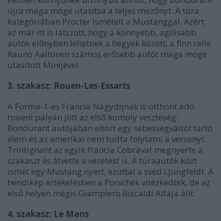
újra maga mögé utasítsa a teljes mezőnyt. A túra
kategóriában Procter ismételt a Mustanggal. Azért
az már itt is látszott, hogy a könnyebb, agilisabb
autók előnyben lehetnek a hegyek között, a finn ralis
Rauno Aaltonen számos erősebb autót maga mögé
utasított Minijével.
3. szakasz: Rouen-Les-Essarts
A Forma-1-es Francia Nagydíjnak is otthont adó
roueni pályán jött az első komoly veszteség:
Bondurant autójában eltört egy sebességváltót tartó
elem és az amerikai nem tudta folytatni a versenyt.
Trintignant az egyik francia Cobrával megnyerte a
szakaszt és átvette a vezetést is. A túraautók közt
ismét egy Mustang nyert, ezúttal a svéd Ljungfeldt. A
hendikep értékelésben a Porschék vitézkedtek, de az
első helyen mégis Giampiero Biscaldi Alfája állt.
4. szakasz: Le Mans