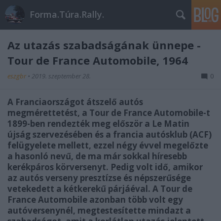
Forma.Túra.Rally.
Az utazás szabadságának ünnepe -
Tour de France Automobile, 1964
eszgbr
•
2019. szeptember 28.
0
A Franciaországot átszelő autós
megmérettetést, a Tour de France Automobile-t
1899-ben rendezték meg először a Le Matin
újság szervezésében és a francia autósklub (ACF)
felügyelete mellett, ezzel négy évvel megelőzte
a hasonló nevű, de ma már sokkal híresebb
kerékpáros körversenyt. Pedig volt idő, amikor
az autós verseny presztízse és népszerűsége
vetekedett a kétkerekű párjáéval. A Tour de
France Automobile azonban több volt egy
autóversenynél, megtestesítette mindazt a