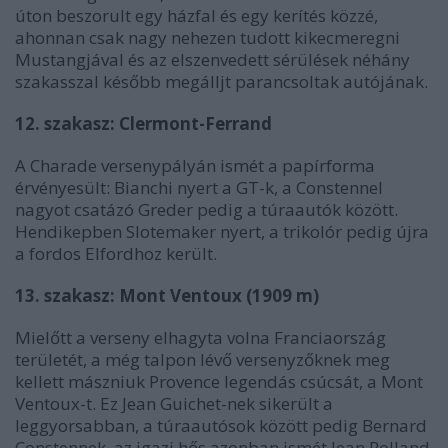
úton beszorult egy házfal és egy kerítés közzé,
ahonnan csak nagy nehezen tudott kikecmeregni
Mustangjával és az elszenvedett sérülések néhány
szakasszal később megálljt parancsoltak autójának.
12. szakasz: Clermont-Ferrand
A Charade versenypályán ismét a papírforma
érvényesült: Bianchi nyert a GT-k, a Constennel
nagyot csatázó Greder pedig a túraautók között.
Hendikepben Slotemaker nyert, a trikolór pedig újra
a fordos Elfordhoz került.
13. szakasz: Mont Ventoux (1909 m)
Mielőtt a verseny elhagyta volna Franciaország
területét, a még talpon lévő versenyzőknek meg
kellett mászniuk Provence legendás csúcsát, a Mont
Ventoux-t. Ez Jean Guichet-nek sikerült a
leggyorsabban, a túraautósok között pedig Bernard
Constennek, az igazi hős azonban ismét Jean Rolland