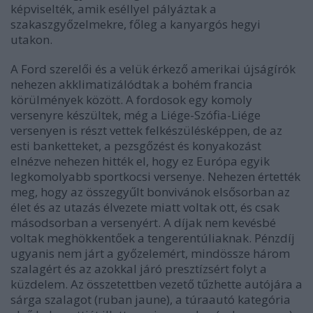
képviselték, amik eséllyel pályáztak a
szakaszgyőzelmekre, főleg a kanyargós hegyi
utakon.
A Ford szerelői és a velük érkező amerikai újságírók
nehezen akklimatizálódtak a bohém francia
körülmények között. A fordosok egy komoly
versenyre készültek, még a Liége-Szófia-Liége
versenyen is részt vettek felkészülésképpen, de az
esti banketteket, a pezsgőzést és konyakozást
elnézve nehezen hitték el, hogy ez Európa egyik
legkomolyabb sportkocsi versenye. Nehezen értették
meg, hogy az összegyűlt bonvivánok elsősorban az
élet és az utazás élvezete miatt voltak ott, és csak
másodsorban a versenyért. A díjak nem kevésbé
voltak meghökkentőek a tengerentúliaknak. Pénzdíj
ugyanis nem járt a győzelemért, mindössze három
szalagért és az azokkal járó presztízsért folyt a
küzdelem. Az összetettben vezető tűzhette autójára a
sárga szalagot (ruban jaune), a túraautó kategória