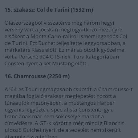
15. szakasz: Col de Turini (1532 m)
Olaszországból visszatérve még három hegyi
verseny várt a jócskán megfogyatkozó mezőnyre,
elsőként a Monte-Carlo-raliról ismert legendás Col
de Turini. Ezt Buchet teljesítette leggyorsabban, a
márkatárs Klass előtt. Ez már az ötödik győzelme
volt a Porsche 904 GTS-nek. Túra kategóriában
Consten nyert a két Mustang előtt.
16. Chamrousse (2250 m)
A '64-es Tour legmagasabb csúcsát, a Chamrousse-t
magába foglaló szakasz meglepetést hozott a
túraautók mezőnyében, a mustangos Harper
ugyanis legyőzte a specialista Constent, így a
franciának már nem sok esélye maradt a
címvédésre. A GT-k között a még mindig Bianchit
üldöző Guichet nyert, de a vezetést nem sikerült
átvennie összetettben.