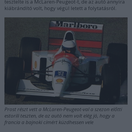
tesztelte is a McLaren-Peugeot-t, de az autó annyira
kiábrándító volt, hogy végül letett a folytatásról.
Prost részt vett a McLaren-Peugeot-val a szezon előtti
estorili teszten, de az autó nem volt elég jó, hogy a
francia a bajnoki címért küzdhessen vele