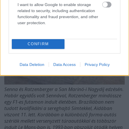
I want to allow Google to enable storage
related to security, including authentication
functionality and fraud prevention, and other
user protection.
CONFIRM
Data Deletion
Data Access
Privacy Policy
Senna és Ratzenberger a San Marinó-i Nagydíj edzésén.
Habár egyidős volt Sennával, Ratzenberger mindössze
egy F1-es futamon indult életében. Brazíliában nem
tudott kvalifikálni a sereghajtó Simtekkel, Aidában
viszont 11. lett. Korábban a különböző forma-autós
szériák mellett versenyzett túraautókkal és többször
indult Le Mans-ban is. 1993-ban abszolút ötödik helyen