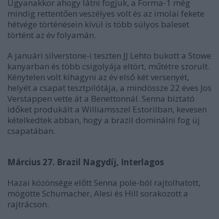
Ugyanakkor ahogy látni fogjuk, a Forma-1 még
mindig rettentően veszélyes volt és az imolai fekete
hétvége történésein kívül is több súlyos baleset
történt az év folyamán.
A januári silverstone-i teszten JJ Lehto bukott a Stowe
kanyarban és több csigolyája eltört, műtétre szorult.
Kénytelen volt kihagyni az év első két versenyét,
helyét a csapat tesztpilótája, a mindössze 22 éves Jos
Verstappen vette át a Benettonnál. Senna biztató
időket produkált a Williamsszel Estorilban, kevesen
kételkedtek abban, hogy a brazil dominálni fog új
csapatában.
Március 27. Brazil Nagydíj, Interlagos
Hazai közönsége előtt Senna pole-ból rajtolhatott,
mögötte Schumacher, Alesi és Hill sorakozott a
rajtrácson.