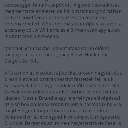
sebességgel falnak csapódott. A gyors beavatkozás
megmentette az életét, de három hónapig kómában
volt ezt követően és ebben az évben már nem
versenyezhetett. A Sauber másik autóját visszavonta
a versenyből. A Williams és a Simtek csak egy autót
indított ezen a hétvégén.
Michael Schumacher pályafutása során először
megnyerte az időmérőt, megelőzve Häkkinent,
Bergert és Hillt.
A futamon az első két rajtkockát üresen hagyták és a
brazil illetve az osztrák zászlót festették fel rájuk,
Senna és Ratzenberger emléke előtt tisztelegve. Hill
és Häkkinen ütközött az első körben és mindketten
kiestek. Martin Brundle egy leleményes elévágással
az első boxkiállások során feljött a harmadik helyre,
majd Berger hibáját kihasználva a másodikra.
Schumacher az év negyedik versenyét is megnyerte,
Brundle, Berger és az Irvine-t helyettesítő de Cesaris