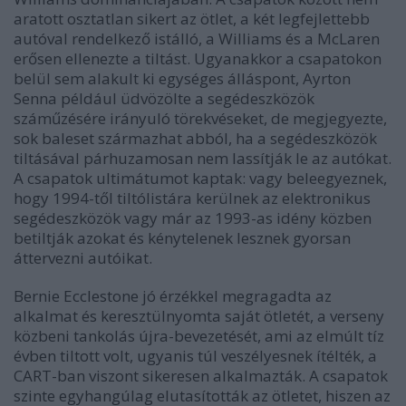
aratott osztatlan sikert az ötlet, a két legfejlettebb
autóval rendelkező istálló, a Williams és a McLaren
erősen ellenezte a tiltást. Ugyanakkor a csapatokon
belül sem alakult ki egységes álláspont, Ayrton
Senna például üdvözölte a segédeszközök
száműzésére irányuló törekvéseket, de megjegyezte,
sok baleset származhat abból, ha a segédeszközök
tiltásával párhuzamosan nem lassítják le az autókat.
A csapatok ultimátumot kaptak: vagy beleegyeznek,
hogy 1994-től tiltólistára kerülnek az elektronikus
segédeszközök vagy már az 1993-as idény közben
betiltják azokat és kénytelenek lesznek gyorsan
áttervezni autóikat.
Bernie Ecclestone jó érzékkel megragadta az
alkalmat és keresztülnyomta saját ötletét, a verseny
közbeni tankolás újra-bevezetését, ami az elmúlt tíz
évben tiltott volt, ugyanis túl veszélyesnek ítélték, a
CART-ban viszont sikeresen alkalmazták. A csapatok
szinte egyhangúlag elutasították az ötletet, hiszen az