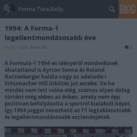
Forma.Túra.Rally.
1994: A Forma-1
legellentmondásosabb éve
eszgbr
•
2021. április 08.
3
A Formula-1 1994-es idényéről mindenkinek
óhatatlanul is Ayrton Senna és Roland
Ratzenberger halála vagy az adelaide-i
Schumacher-Hill ütközés jut eszébe. De ha
mindez nem lett volna elég, számos olyan dolog
történt még ebben az évben, amely nem épp
pozitívan befolyásolta a sportról kialakult képet,
így 1994 joggal nevezhető az F1 legzaklatottabb
és legellentmondásosabb esztendejének.