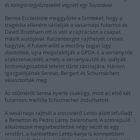
és kategóriagyőztesként végzett egy Toyotával
Bernie Ecclestone meggyőzte a Simteket, hogy a
tragédia ellenére vállalják a vasárnapi futamot és
David Brabham ott is volt a rajtrácson a csapat
másik autójával. Ratzenberger rajthelyét üresen
hagyták. A futam előtt a mezőny tagjai úgy
döntöttek, újra megalakítják a GPDA-t, a versenyzők
szakszervezetét, amely a versenyautók és -pályák
biztonságosabbá tételét tűzte zászlajára. Három
igazgatójának Sennát, Bergert és Schumachert
választották meg.
Az időmérőt Senna nyerte csakúgy, mint az első két
futamon, mellőle Schumacher indulhatott.
A vasárnapi rajtnál a visszatérő Lehto alatt lefulladt
a Benetton és Pedro Lamy belerohant. A szétrepülő
alkatrészek megsebesítettek négy nézőt és egy
rendőrt, a balesetben Lehto karja is könnyebben