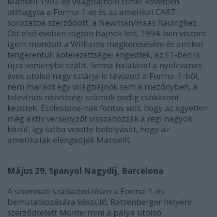
Mansell 1992-es világbajnoki címét követően
otthagyta a Forma-1-et és az amerikai CART
sorozatba szerződött, a Newman/Haas Racinghez.
Ott első évében rögtön bajnok lett, 1994-ben viszont
igent mondott a Williams megkeresésére és amikor
tengerentúli kötelezettségei engedték, az F1-ben is
újra versenybe szállt. Senna halálával a nyolcvanas
évek utolsó nagy sztárja is távozott a Forma-1-ből,
nem maradt egy világbajnok sem a mezőnyben, a
televíziós nézettségi számok pedig csökkenni
kezdtek. Ecclestone-nak fontos volt, hogy az egyetlen
még aktív versenyzőt visszahozzák a régi nagyok
közül, így latba vetette befolyását, hogy az
amerikaiak elengedjék Mansellt.
Május 29. Spanyol Nagydíj, Barcelona
A szombati szabadedzésen a Forma-1-es
bemutatkozására készülő, Ratzenberger helyére
szerződtetett Montermini a pálya utolsó