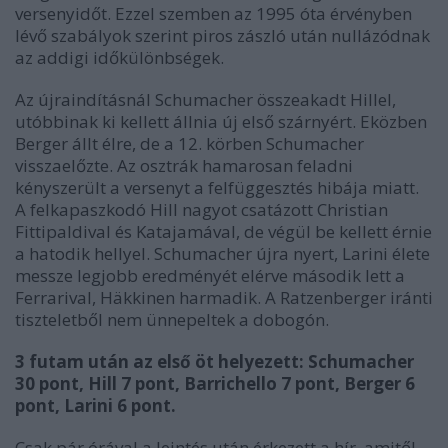
versenyidőt. Ezzel szemben az 1995 óta érvényben
lévő szabályok szerint piros zászló után nullázódnak
az addigi időkülönbségek.
Az újraindításnál Schumacher összeakadt Hillel,
utóbbinak ki kellett állnia új első szárnyért. Eközben
Berger állt élre, de a 12. körben Schumacher
visszaelőzte. Az osztrák hamarosan feladni
kényszerült a versenyt a felfüggesztés hibája miatt.
A felkapaszkodó Hill nagyot csatázott Christian
Fittipaldival és Katajamával, de végül be kellett érnie
a hatodik hellyel. Schumacher újra nyert, Larini élete
messze legjobb eredményét elérve második lett a
Ferrarival, Häkkinen harmadik. A Ratzenberger iránti
tiszteletből nem ünnepeltek a dobogón.
3 futam után az első öt helyezett: Schumacher
30 pont, Hill 7 pont, Barrichello 7 pont, Berger 6
pont, Larini 6 pont.
Csak pár órával a leintés után érkezett a hír, amitől