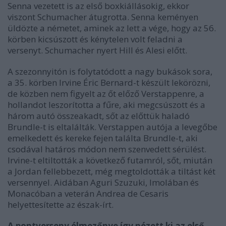
Senna vezetett is az első boxkiállásokig, ekkor
viszont Schumacher átugrotta. Senna keményen
üldözte a németet, aminek az lett a vége, hogy az 56.
körben kicsúszott és kénytelen volt feladni a
versenyt. Schumacher nyert Hill és Alesi előtt.
A szezonnyitón is folytatódott a nagy bukások sora,
a 35. körben Irvine Éric Bernard-t készült lekörözni,
de közben nem figyelt az őt előző Verstappenre, a
hollandot leszorította a fűre, aki megcsúszott és a
három autó összeakadt, sőt az előttük haladó
Brundle-t is eltalálták. Verstappen autója a levegőbe
emelkedett és kereke fejen találta Brundle-t, aki
csodával határos módon nem szenvedett sérülést.
Irvine-t eltiltották a következő futamról, sőt, miután
a Jordan fellebbezett, még megtoldották a tiltást két
versennyel. Aidában Aguri Szuzuki, Imolában és
Monacóban a veterán Andrea de Cesaris
helyettesítette az észak-írt.
A pontverseny élmezőnye így nézett ki az első