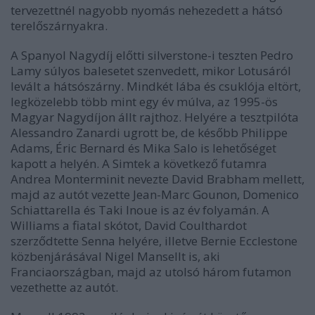
tervezettnél nagyobb nyomás nehezedett a hátsó
terelőszárnyakra.
A Spanyol Nagydíj előtti silverstone-i teszten Pedro
Lamy súlyos balesetet szenvedett, mikor Lotusáról
levált a hátsószárny. Mindkét lába és csuklója eltört,
legközelebb több mint egy év múlva, az 1995-ös
Magyar Nagydíjon állt rajthoz. Helyére a tesztpilóta
Alessandro Zanardi ugrott be, de később Philippe
Adams, Éric Bernard és Mika Salo is lehetőséget
kapott a helyén. A Simtek a következő futamra
Andrea Monterminit nevezte David Brabham mellett,
majd az autót vezette Jean-Marc Gounon, Domenico
Schiattarella és Taki Inoue is az év folyamán. A
Williams a fiatal skótot, David Coulthardot
szerződtette Senna helyére, illetve Bernie Ecclestone
közbenjárásával Nigel Mansellt is, aki
Franciaországban, majd az utolsó három futamon
vezethette az autót.