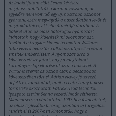
Az imolai futam előtt Senna kérésére
meghosszabbították a kormányoszlopot, de
egyelőre nem volt idő egy új, hosszabb oszlopot
gyártani, ezért megvágták a használatban lévőt és
megtoldották egy kisebb átmérőjű darabbal. A
baleset után az olasz hatóságok nyomozást
indítottak, hogy kiderítsék mi okozhatta azt,
továbbá a tragikus kimenetel miatt a Williams
több vezető beosztású alkalmazottja ellen vádat
emeltek emberölésért. A nyomozás arra a
következtetésre jutott, hogy a megtoldott
kormányoszlop eltörése okozta a balesetet. A
Williams szerint az oszlop csak a becsapódás
következtében tört el. Adrian Newey főtervező
defektre gyanakodott, amit a Lehto-Lamy baleset
törmeléke okozhatott. Patrick Head technikai
igazgató szerint Senna vezetői hibát véthetett.
Mindenesetre a vádlottakat 1997-ben felmentették,
az olasz legfelsőbb bíróság azonban új tárgyalást
rendelt el és 2007-ben kimondták, hogy a