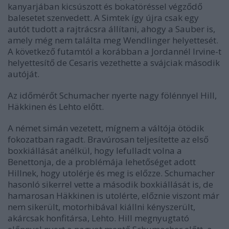
kanyarjában kicsúszott és bokatöréssel végződő
balesetet szenvedett. A Simtek így újra csak egy
autót tudott a rajtrácsra állítani, ahogy a Sauber is,
amely még nem találta meg Wendlinger helyettesét.
A következő futamtól a korábban a Jordannél Irvine-t
helyettesítő de Cesaris vezethette a svájciak második
autóját.
Az időmérőt Schumacher nyerte nagy fölénnyel Hill,
Häkkinen és Lehto előtt.
A német simán vezetett, mígnem a váltója ötödik
fokozatban ragadt. Bravúrosan teljesítette az első
boxkiállását anélkül, hogy lefulladt volna a
Benettonja, de a problémája lehetőséget adott
Hillnek, hogy utolérje és meg is előzze. Schumacher
hasonló sikerrel vette a második boxkiállását is, de
hamarosan Häkkinen is utolérte, előznie viszont már
nem sikerült, motorhibával kiállni kényszerült,
akárcsak honfitársa, Lehto. Hill megnyugtató