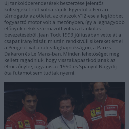
új tankolóberendezések beszerzése jelentős
költségeket rótt volna rájuk. Egyedül a Ferrari
támogatta az ötletet, az olaszok V12-ese a legtöbbet
fogyasztó motor volt a mezőnyben, így a legnagyobb
előnyük nekik származott volna a tankolás
bevezetéséből. Jean Todt 1993 júliusában vette át a
csapat irányítását, miután rendkívüli sikereket ért el
a Peugeot-val a rali-világbajnokságon, a Párizs-
Dakaron és Le Mans-ban. Minden lehetőséget meg
kellett ragadniuk, hogy visszakapaszkodjanak az
élmezőnybe, ugyanis az 1990-es Spanyol Nagydíj
óta futamot sem tudtak nyerni.