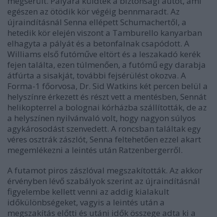
megsérült. Pályára küldték a biztonsági autót, ami
egészen az ötödik kör végéig bennmaradt. Az
újraindításnál Senna ellépett Schumachertől, a
hetedik kör elején viszont a Tamburello kanyarban
elhagyta a pályát és a betonfalnak csapódott. A
Williams első futóműve eltört és a leszakadó kerék
fejen találta, ezen túlmenően, a futómű egy darabja
átfúrta a sisakját, további fejsérülést okozva. A
Forma-1 főorvosa, Dr. Sid Watkins két percen belül a
helyszínre érkezett és részt vett a mentésben, Sennát
helikopterrel a bolognai kórházba szállították, de az
a helyszínen nyilvánvaló volt, hogy nagyon súlyos
agykárosodást szenvedett. A roncsban találtak egy
véres osztrák zászlót, Senna feltehetően ezzel akart
megemlékezni a leintés után Ratzenbergerről.
A futamot piros zászlóval megszakították. Az akkor
érvényben lévő szabályok szerint az újraindításnál
figyelembe kellett venni az addig kialakult
időkülönbségeket, vagyis a leintés után a
megszakítás előtti és utáni idők összege adta ki a