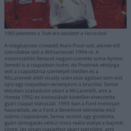
1993 jelentette a Todt-éra kezdetét a Ferrarinál
A világbajnoki címvédő Alain Prost volt, akinek élő
szerződése volt a Williamsszel 1994-re. A
motorszállító Renault nagyon szerette volna Ayrton
Sennát is a csapatban tudni, de Prostnak vétójoga
volt a csapattársa személyét illetően és a
McLarennél átélt viszály után esze ágában sem volt
újra egy csapatban versenyezni a brazillal. Senna
eközben szabadulni akart a McLarentől, ami a
Honda 1992-es kivonulását követően elvesztette
gyári csapat státuszát. 1993-ban a Ford motorjait
használták, de a Ford a Benettont tekintette első
számú csapatának, Senna viszont úgy gondolta,
gyári támogatás nélkül nincs reális esélye a bajnoki
címre, így olyan csapathoz akart szerződni, ami