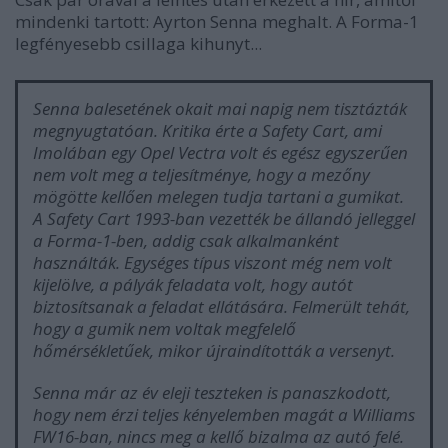
mindenki tartott: Ayrton Senna meghalt. A Forma-1
legfényesebb csillaga kihunyt...
Senna balesetének okait mai napig nem tisztázták
megnyugtatóan. Kritika érte a Safety Cart, ami
Imolában egy Opel Vectra volt és egész egyszerűen
nem volt meg a teljesítménye, hogy a mezőny
mögötte kellően melegen tudja tartani a gumikat.
A Safety Cart 1993-ban vezették be állandó jelleggel
a Forma-1-ben, addig csak alkalmanként
használták. Egységes típus viszont még nem volt
kijelölve, a pályák feladata volt, hogy autót
biztosítsanak a feladat ellátására. Felmerült tehát,
hogy a gumik nem voltak megfelelő
hőmérsékletűek, mikor újraindították a versenyt.
Senna már az év eleji teszteken is panaszkodott,
hogy nem érzi teljes kényelemben magát a Williams
FW16-ban, nincs meg a kellő bizalma az autó felé.