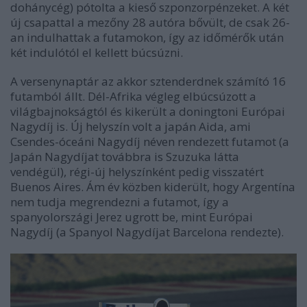
dohánycég) pótolta a kieső szponzorpénzeket. A két
új csapattal a mezőny 28 autóra bővült, de csak 26-
an indulhattak a futamokon, így az időmérők után
két indulótól el kellett búcsúzni.
A versenynaptár az akkor sztenderdnek számító 16
futamból állt. Dél-Afrika végleg elbúcsúzott a
világbajnokságtól és kikerült a doningtoni Európai
Nagydíj is. Új helyszín volt a japán Aida, ami
Csendes-óceáni Nagydíj néven rendezett futamot (a
Japán Nagydíjat továbbra is Szuzuka látta
vendégül), régi-új helyszínként pedig visszatért
Buenos Aires. Ám év közben kiderült, hogy Argentína
nem tudja megrendezni a futamot, így a
spanyolországi Jerez ugrott be, mint Európai
Nagydíj (a Spanyol Nagydíjat Barcelona rendezte).