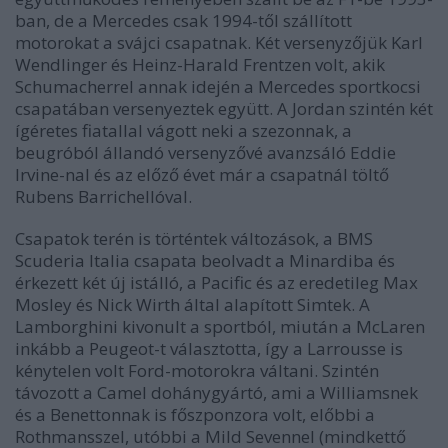
ban, de a Mercedes csak 1994-től szállított
motorokat a svájci csapatnak. Két versenyzőjük Karl
Wendlinger és Heinz-Harald Frentzen volt, akik
Schumacherrel annak idején a Mercedes sportkocsi
csapatában versenyeztek együtt. A Jordan szintén két
ígéretes fiatallal vágott neki a szezonnak, a
beugróból állandó versenyzővé avanzsáló Eddie
Irvine-nal és az előző évet már a csapatnál töltő
Rubens Barrichellóval.
Csapatok terén is történtek változások, a BMS
Scuderia Italia csapata beolvadt a Minardiba és
érkezett két új istálló, a Pacific és az eredetileg Max
Mosley és Nick Wirth által alapított Simtek. A
Lamborghini kivonult a sportból, miután a McLaren
inkább a Peugeot-t választotta, így a Larrousse is
kénytelen volt Ford-motorokra váltani. Szintén
távozott a Camel dohánygyártó, ami a Williamsnek
és a Benettonnak is főszponzora volt, előbbi a
Rothmansszel, utóbbi a Mild Sevennel (mindkettő