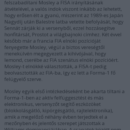
felszabadítani Mosley a FISA irányításának
átvételével, a valós indok viszont inkább az lehetett,
hogy erősen élt a gyanú, miszerint az 1989-es Japán
Nagydíj után Balestre latba vetette befolyását, hogy
Sennát zárják ki a versenyből, ezzel hozzásegítve
honfitársát, Prostot a világbajnoki címhez. Két évvel
később már a francia FIA elnöki pozícióját
fenyegette Mosley, végül a biztos vereségtől
menekülvén megegyezett a kihívójával, hogy
lemond, cserébe az FIA szenátus elnöki pozícióért.
Mosley-t elnökké választották, a FISA-t pedig
beolvasztották az FIA-ba, így ez lett a Forma-1 fő
felügyelő szerve.
Mosley egyik első intézkedéseként be akarta tiltani a
Forma-1-ben az aktív felfüggesztést és más
elektronikus, versenyzőt segítő eszközöket
(blokkolásgátló, kipörgésgátló, rajtelektronika),
amik a megelőző néhány évben terjedtek el a
mezőnyben és jelentős szerepet játszottak a
Williams dominanciájában. A csapatok között nem