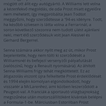
mögött ott állt egy autógyártó. A Williams lett volna
a kézenfekvő megoldás, de oda Prost miatt egyelőre
nem mehetett, így megpróbálta Jean Todtot
meggyőzni, hogy szerződtesse a '94-es idényre. Todt,
ha később szívesen is látta volna a Ferrarinál, a
soron következő szezonra nem tudott ülést ajánlani
neki, mert élő szerződésük volt Jean Alesivel és
Gerhard Bergerrel.
Senna számára akkor nyílt meg az út, mikor Prost
bejelentette, hogy nem tölti ki szerződését a
Williamsnél és befejezi versenyzői pályafutását
(valószínű, hogy a Renault nyomására). Az áhított
Senna-Williams frigy tehát megköttetett. Ez az
átigazolás viszont újra felkeltette Prost érdeklődését
és 1994 elején komolyan elgondolkodott, hogy
visszatér a McLarenhez, ami közben leszerződött a
Peugeot-val. A franciák a sportautó világbajnokság
megszűnése után motorszállítóként kívántak belépni
a Formula-1-be. Márciusban Estorilban Prost