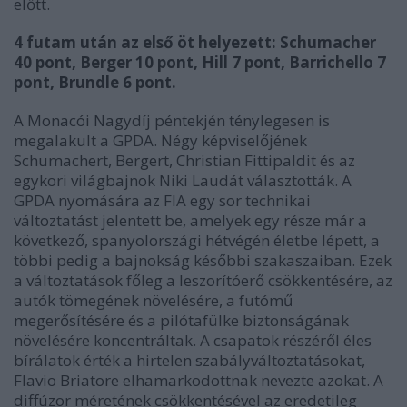
előtt.
4 futam után az első öt helyezett: Schumacher
40 pont, Berger 10 pont, Hill 7 pont, Barrichello 7
pont, Brundle 6 pont.
A Monacói Nagydíj péntekjén ténylegesen is
megalakult a GPDA. Négy képviselőjének
Schumachert, Bergert, Christian Fittipaldit és az
egykori világbajnok Niki Laudát választották. A
GPDA nyomására az FIA egy sor technikai
változtatást jelentett be, amelyek egy része már a
következő, spanyolországi hétvégén életbe lépett, a
többi pedig a bajnokság későbbi szakaszaiban. Ezek
a változtatások főleg a leszorítóerő csökkentésére, az
autók tömegének növelésére, a futómű
megerősítésére és a pilótafülke biztonságának
növelésére koncentráltak. A csapatok részéről éles
bírálatok érték a hirtelen szabályváltoztatásokat,
Flavio Briatore elhamarkodottnak nevezte azokat. A
diffúzor méretének csökkentésével az eredetileg