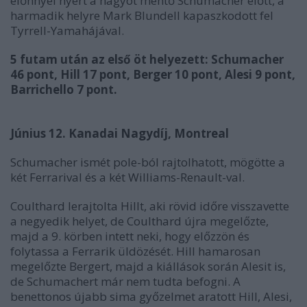
előnnyel nyert a nagyot mentő Schumacher előtt, a
harmadik helyre Mark Blundell kapaszkodott fel
Tyrrell-Yamahájával.
5 futam után az első öt helyezett: Schumacher
46 pont, Hill 17 pont, Berger 10 pont, Alesi 9 pont,
Barrichello 7 pont.
Június 12. Kanadai Nagydíj, Montreal
Schumacher ismét pole-ból rajtolhatott, mögötte a
két Ferrarival és a két Williams-Renault-val.
Coulthard lerajtolta Hillt, aki rövid időre visszavette
a negyedik helyet, de Coulthard újra megelőzte,
majd a 9. körben intett neki, hogy előzzön és
folytassa a Ferrarik üldözését. Hill hamarosan
megelőzte Bergert, majd a kiállások során Alesit is,
de Schumachert már nem tudta befogni. A
benettonos újabb sima győzelmet aratott Hill, Alesi,