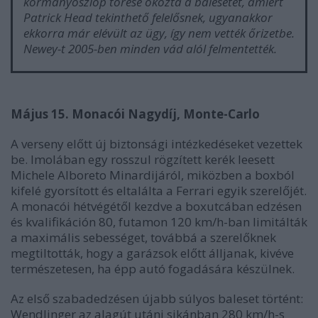
kormányoszlop törése okozta a balesetet, amiért
Patrick Head tekinthető felelősnek, ugyanakkor
ekkorra már elévült az ügy, így nem vették őrizetbe.
Newey-t 2005-ben minden vád alól felmentették.
Május 15. Monacói Nagydíj, Monte-Carlo
A verseny előtt új biztonsági intézkedéseket vezettek
be. Imolában egy rosszul rögzített kerék leesett
Michele Alboreto Minardijáról, miközben a boxból
kifelé gyorsított és eltalálta a Ferrari egyik szerelőjét.
A monacói hétvégétől kezdve a boxutcában edzésen
és kvalifikáción 80, futamon 120 km/h-ban limitálták
a maximális sebességet, továbbá a szerelőknek
megtiltották, hogy a garázsok előtt álljanak, kivéve
természetesen, ha épp autó fogadására készülnek.
Az első szabadedzésen újabb súlyos baleset történt:
Wendlinger az alagút utáni sikánban 280 km/h-s