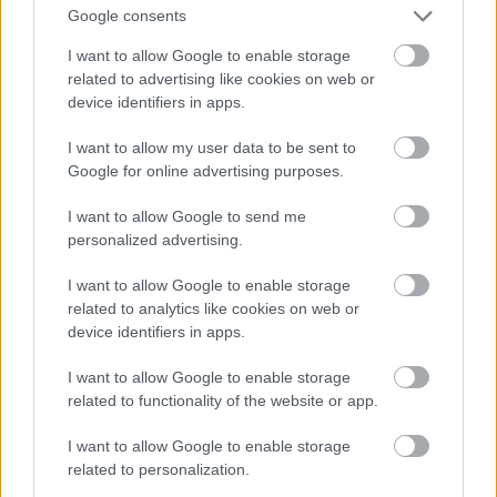
természetesen nem ülhetett.
Google consents
I want to allow Google to enable storage
Szombaton már nem kerülte el a tragédia a
related to advertising like cookies on web or
mezőnyt. Az időmérőn az újonc Roland Ratzenberger
device identifiers in apps.
első terelőszárnyáról levált egy darab és
megrongálta a futóművét. A következő körben a
I want to allow my user data to be sent to
teljes első szárny leszakadt és beszorult az autó alá,
Google for online advertising purposes.
ami irányíthatatlanul, 300 km/h feletti sebességgel
csapódott a betonfalnak a Gilles Villeneuve-ről
I want to allow Google to send me
elnevezett hajlatban. Ratzenberger koponyatörést
personalized advertising.
szenvedett, azonnal meghalt, bár a protokoll szerint
csak kórházba szállítás után állapíthatták meg a
I want to allow Google to enable storage
halál beálltát.
related to analytics like cookies on web or
device identifiers in apps.
I want to allow Google to enable storage
related to functionality of the website or app.
I want to allow Google to enable storage
related to personalization.