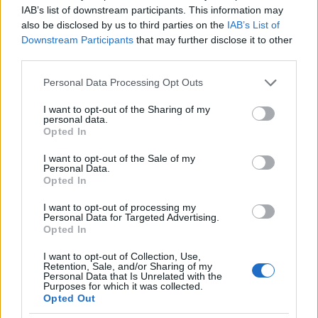
próbálta megelőzni Häkkinent, de megpördült és
IAB’s list of downstream participants. This information may
visszaesett a mezőnyben. Később felkapaszkodott a
also be disclosed by us to third parties on the
IAB’s List of
második helyig, de váltóhiba miatt ki kellett állnia,
Downstream Participants
that may further disclose it to other
csakúgy, mint Häkkinennek. Schumacher könnyedén
third parties.
nyert Berger és Barrichello előtt.
Please note that this website/app uses one or more Google
Personal Data Processing Opt Outs
2 futam után az első öt helyezett: Schumacher
services and may gather and store information including but
not limited to your visit or usage behaviour. You may click to
I want to opt-out of the Sharing of my
20 pont, Barrichello 7 pont, Hill 6 pont, Berger 6
personal data.
grant or deny consent to Google and its third-party tags to
pont, Alesi 4 pont.
Opted In
use your data for below specified purposes in below Google
consent section.
I want to opt-out of the Sale of my
Personal Data.
Május 1. San Marinó-i Nagydíj, Imola
Opted In
A pénteki edzésen újabb komoly baleset történt:
I want to opt-out of processing my
Barrichello a Variante Bassában lecsúszott az ívről, a
Personal Data for Targeted Advertising.
Opted In
rázókő pedig a pályát övező gumifalba katapultálta
a Jordant. Barrichello elvesztette eszméletét és
I want to opt-out of Collection, Use,
lenyelte a nyelvét, csak a gyors orvosi
Retention, Sale, and/or Sharing of my
Personal Data that Is Unrelated with the
beavatkozásnak köszönhette az életét. Ezen kívül egy
Purposes for which it was collected.
orrtörés volt a legkomolyabb sérülése, szombat
Opted Out
délután már újra kint volt a pályán, de autóba