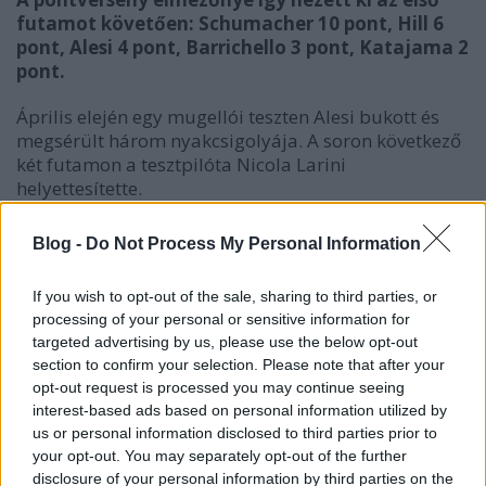
futamot követően: Schumacher 10 pont, Hill 6
pont, Alesi 4 pont, Barrichello 3 pont, Katajama 2
pont.
Április elején egy mugellói teszten Alesi bukott és
megsérült három nyakcsigolyája. A soron következő
két futamon a tesztpilóta Nicola Larini
helyettesítette.
Blog -
Do Not Process My Personal Information
Április 17. Csendes-óceáni Nagydíj, Aida
If you wish to opt-out of the sale, sharing to third parties, or
Senna és Schumacher ismét az első sorba
processing of your personal or sensitive information for
kvalifikálták magukat, ebben a sorrendben,
targeted advertising by us, please use the below opt-out
mögöttük Hill és Häkkinen következett.
section to confirm your selection. Please note that after your
opt-out request is processed you may continue seeing
A rajtnál Schumacher és Häkkinen is előreugrott egy
interest-based ads based on personal information utilized by
pozíciót, majd az első kanyarban a finn hátulról
us or personal information disclosed to third parties prior to
meglökte Sennát. A Williams megpördült, az érkező
your opt-out. You may separately opt-out of the further
Larini pedig nekiütközött, mindketten kiestek. Hill
disclosure of your personal information by third parties on the