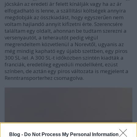
jócskán az eredeti ár felett kínálják vagy ha az ár
elfogadható is lenne, a szállítási költségek annyira
megdobják az összkiadást, hogy egyszerűen nem
voltam hajlandó annyit kifizetni érte. Szerencsére
találtam egy oldalt, ahonnan be tudtam szerezni a
versenyautót, a teherautót pedig végül
megrendeltem közvetlenül a Norevtől, ugyanis az
még mindig kapható egy újabb szettben, egy piros
300 SL-lel. A 300 SL-t időközben szintén kiadták a
franciák, eredetileg egyedüli modellként, ezüst
színben, de aztán egy piros változata is megjelent a
Renntransporterhez csomagolva.
Blog -
Do Not Process My Personal Information