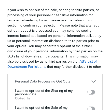
If you wish to opt-out of the sale, sharing to third parties, or
processing of your personal or sensitive information for
targeted advertising by us, please use the below opt-out
section to confirm your selection. Please note that after your
opt-out request is processed you may continue seeing
interest-based ads based on personal information utilized by
us or personal information disclosed to third parties prior to
Visszatérve a W196-ra: szerintem egy kifejezetten
your opt-out. You may separately opt-out of the further
szép modell és örvendetes, hogy valóban 1/64
disclosure of your personal information by third parties on the
méretarányú, szemben sok Norev kiadással,
IAB’s list of downstream participants. This information may
amelyek inkább a 3 hüvelykes kategóriába esnek és
also be disclosed by us to third parties on the
IAB’s List of
Downstream Participants
that may further disclose it to other
közelebb vannak az 1/54-hez. Az öntvény jól sikerült,
third parties.
a Norev ebben elég erős, a festék sajnos megpattant
a bal első kerékjárati íven, ahogy a képeken is
Please note that this website/app uses one or more Google
Personal Data Processing Opt Outs
látszik, de ez valószínűleg csak a saját példányomon
services and may gather and store information including but
van így. Az alváza egyszerű fekete műanyag. Amit fel
not limited to your visit or usage behaviour. You may click to
I want to opt-out of the Sharing of my
lehet róni neki forma szempontjából, hogy egy kicsit
personal data.
grant or deny consent to Google and its third-party tags to
Opted In
magasabban ül a kelleténél, a kerekeknek jobban
use your data for below specified purposes in below Google
bele kellene lógniuk a karosszériába, illetve a hátsó
consent section.
I want to opt-out of the Sale of my