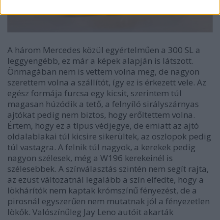
A három Mercedes közül egyértelműen a 300 SL a
leggyengébb, ez már a képek alapján is látszott.
Önmagában nem is vettem volna meg, de nagyon
szerettem volna a szállítót, így ez is érkezett vele. Az
egész formája furcsa egy kicsit, szerintem túl
magasan húzódik a tető, a felnyíló sirályszárnyas
ajtókat pedig nem biztos, hogy erőltettem volna.
Értem, hogy ez a típus védjegye, de emiatt az ajtó
oldalablakai túl kicsire sikerültek, az oszlopok pedig
túl vastagra. A felnik túl nagyok, a kerekek pedig
nagyon szélesek, még a W196 kerekeinél is
szélesebbek. A színválasztás szintén nem segít rajta,
az ezüst változatnál legalább a szín elfedte, hogy a
lökhárítók nem kaptak krómszínű fényezést, de a
pirosnál egyszerűen nem mutatnak jól a fényezetlen
lökők. Valószínűleg Jay Leno autóit akarták