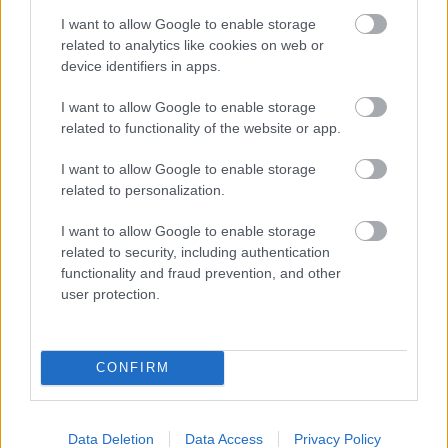
megszokott, a kék felnik sokat dobnak rajta.
I want to allow Google to enable storage
Összességében egy nagyon kellemes és különleges
related to analytics like cookies on web or
modell. A Hot Wheels szintén elkészítette a saját
device identifiers in apps.
változatát a Team Transport sorozatában, találtam
is összehasonlítást a két modellről, azt kell
I want to allow Google to enable storage
mondjam, a Norevé sokkal szebb, jobban sikerült a
related to functionality of the website or app.
formája és műanyag alkatrészek sem rontanak az
összképen, mint a HW esetében.
I want to allow Google to enable storage
related to personalization.
I want to allow Google to enable storage
related to security, including authentication
functionality and fraud prevention, and other
user protection.
CONFIRM
Data Deletion
Data Access
Privacy Policy