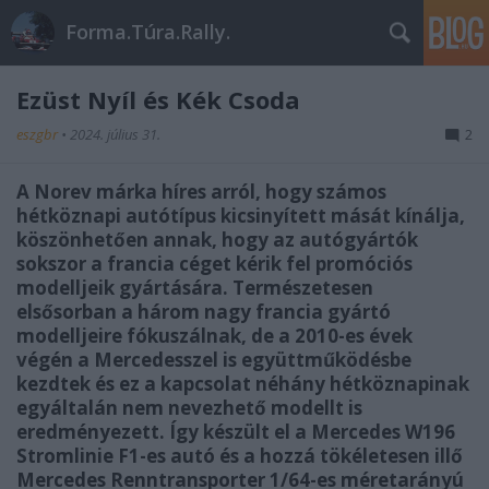
Forma.Túra.Rally.
Ezüst Nyíl és Kék Csoda
eszgbr
•
2024. július 31.
2
A Norev márka híres arról, hogy számos
hétköznapi autótípus kicsinyített mását kínálja,
köszönhetően annak, hogy az autógyártók
sokszor a francia céget kérik fel promóciós
modelljeik gyártására. Természetesen
elsősorban a három nagy francia gyártó
modelljeire fókuszálnak, de a 2010-es évek
végén a Mercedesszel is együttműködésbe
kezdtek és ez a kapcsolat néhány hétköznapinak
egyáltalán nem nevezhető modellt is
eredményezett. Így készült el a Mercedes W196
Stromlinie F1-es autó és a hozzá tökéletesen illő
Mercedes Renntransporter 1/64-es méretarányú