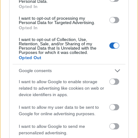
kerekek előtti beömlők hiányoznak. A kormánykerék
Personal Data.
Opted In
is állhatna meredekebben, de ez már tényleg
szőrszálhasogatás. Tapasztalataim szerint a kritikus
I want to opt-out of processing my
pont a Norev kisebb modelljeinél a futómű. Azt kell
Personal Data for Targeted Advertising.
mondjam, jobban állt volna egy keskenyebb,
Opted In
gumiabroncsos kerék az autónak, de látva, hogy a
I want to opt-out of Collection, Use,
korabeli Norevek hogyan gurulnak ilyen kerekeken,
Retention, Sale, and/or Sharing of my
nem bánom, hogy a Mercedesnél maradtak a
Personal Data that Is Unrelated with the
Purposes for which it was collected.
műanyag abroncsok mellett, még ha szélesebbek is
Opted Out
a kelleténél. Így legalább jól gurul, nem görbék a
tengelyei.
Google consents
A Renntransporter még jobban sikerült, az öntvény
I want to allow Google to enable storage
tényleg nagyon szép, nyilván nehéz egy kicsit, de
related to advertising like cookies on web or
cserébe még a plató rámpái is fémből vannak. A
device identifiers in apps.
királykék festés jól áll neki, az egyetlen dolog, ami
I want to allow my user data to be sent to
hiányzik, az a fehér Mercedes-Benz Rennabteilung
Google for online advertising purposes.
felirat az ajtókról. Az alváza nagyon vékony
műanyag, de gondolom próbáltak pár grammot
I want to allow Google to send me
spórolni a tömegén. A kerekek műanyagok és
personalized advertising.
egyedien a típushoz készültek, ahogy az a Norevnél