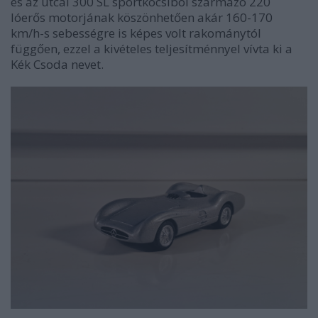
és az utcai 300 SL sportkocsiból származó 220
lóerős motorjának köszönhetően akár 160-170
km/h-s sebességre is képes volt rakománytól
függően, ezzel a kivételes teljesítménnyel vívta ki a
Kék Csoda nevet.