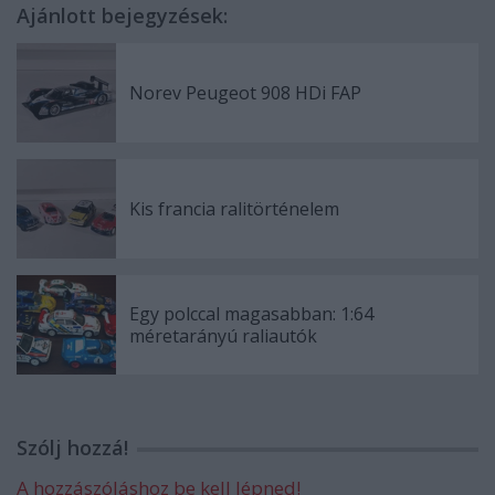
Ajánlott bejegyzések:
Norev Peugeot 908 HDi FAP
Kis francia ralitörténelem
Egy polccal magasabban: 1:64
méretarányú raliautók
Szólj hozzá!
A hozzászóláshoz be kell lépned!