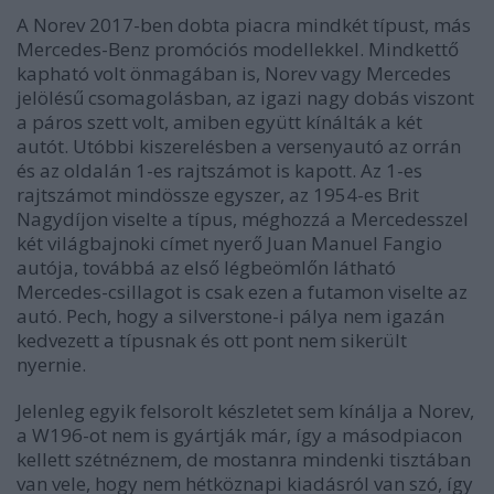
A Norev 2017-ben dobta piacra mindkét típust, más
Mercedes-Benz promóciós modellekkel. Mindkettő
kapható volt önmagában is, Norev vagy Mercedes
jelölésű csomagolásban, az igazi nagy dobás viszont
a páros szett volt, amiben együtt kínálták a két
autót. Utóbbi kiszerelésben a versenyautó az orrán
és az oldalán 1-es rajtszámot is kapott. Az 1-es
rajtszámot mindössze egyszer, az 1954-es Brit
Nagydíjon viselte a típus, méghozzá a Mercedesszel
két világbajnoki címet nyerő Juan Manuel Fangio
autója, továbbá az első légbeömlőn látható
Mercedes-csillagot is csak ezen a futamon viselte az
autó. Pech, hogy a silverstone-i pálya nem igazán
kedvezett a típusnak és ott pont nem sikerült
nyernie.
Jelenleg egyik felsorolt készletet sem kínálja a Norev,
a W196-ot nem is gyártják már, így a másodpiacon
kellett szétnéznem, de mostanra mindenki tisztában
van vele, hogy nem hétköznapi kiadásról van szó, így