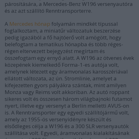
párosítására, a Mercedes-Benz W196 versenyautóra
és az azt szállító Renntransporterre.
A
Mercedes hónap
folyamán mindkét típussal
foglalkoztam, a miniatűr változatuk beszerzése
pedig igazából a fő hajtóerő volt amögött, hogy
belefogtam a tematikus hónapba és több réges-
régen eltervezett bejegyzést megírtam és
összefogtam egy ernyő alatt. A W196 az ötvenes évek
közepének kiemelkedő Forma-1-es autója volt,
amelynek létezett egy áramvonalas karosszériával
ellátott változata, az ún. Stromlinie, amelyet a
kifejezetten gyors pályákra szántak, mint amilyen
Monza vagy Reims volt akkoriban. Az autó roppant
sikeres volt és összesen három világbajnoki futamot
nyert, illetve egy versenyt a Berlin melletti AVUS-on
is. A Renntransporter egy egyedi szállítójármű volt,
amely az 1955-ös versenyidényre készült és
elsődleges célja a W196 és a 300 SLR versenyautók
szállítása volt. Egyedi, áramvonalas kialakításának