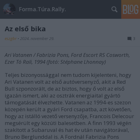
Forma.Túra.Rally.
Az első bika
eszgbr
•
2024. november 29.
3
Ari Vatanen / Fabrizia Pons, Ford Escort RS Cosworth,
Ezer Tó Rali, 1994
(fotó: Stéphane Lhonnay)
Teljes bizonyossággal nem tudom kijelenteni, hogy
Ari Vatanen volt az első autóversenyző, akit a Red
Bull szponzorált, de az biztos, hogy ő volt az első
igazán ismert, aki az osztrák energiaital gyártó
támogatását élvezhette. Vatanen az 1994-es szezon
közepén került a gyári Ford csapatba, azt követően,
hogy az istálló vezető versenyzője, Francois Delecour
megsérült egy közúti balesetben. A finn 1993 végén
szakított a Subaruval és hat év után navigátorával,
Bruno Berglunddal is. A Fordnál Fabrizia Pons