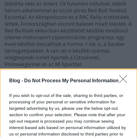
diktálta neki az itinert. Öt futamon indultak, ebből
három alkalommal az ezüst-piros Red Bull festésű
Escorttal. Az Akropoliszon és a RAC Rally-n ötödikek
lettek, Finnországban viszont baleset miatt kiestek. A
Red Bullnak ekkoriban kezdődött később rendkívül
sikeres motorsport szponzorációs programja, egy
évvel később beszálltak a Forma-1-be is, a Sauber
támogatójaként. A rali-vb-n később számos
világbajnoki címet nyertek a Citroënnel,
Volkswagennel és az M-Sporttal.
Blog -
Do Not Process My Personal Information
If you wish to opt-out of the sale, sharing to third parties, or
Címkék:
ari vatanen
ford
red bull
wrc
1990s
nap kepe
ford
processing of your personal or sensitive information for
escort rs cosworth
targeted advertising by us, please use the below opt-out
section to confirm your selection. Please note that after your
opt-out request is processed you may continue seeing
interest-based ads based on personal information utilized by
us or personal information disclosed to third parties prior to
Ajánlott bejegyzések: