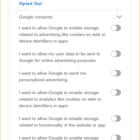
Opted Out
A Kit Car korszak: A 2 literes világkupa
'93-'95
Google consents
I want to allow Google to enable storage
related to advertising like cookies on web or
device identifiers in apps.
Szólj hozzá!
I want to allow my user data to be sent to
A hozzászóláshoz be kell lépned!
Google for online advertising purposes.
I want to allow Google to send me
personalized advertising.
I want to allow Google to enable storage
related to analytics like cookies on web or
device identifiers in apps.
I want to allow Google to enable storage
VAGY
related to functionality of the website or app.
I want to allow Google to enable storage