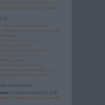
s
thierry neuville
toyota
turbo
video
kswagen
wec
williams
wrc
wsc
Címkefelhő
p 10
z 1966-os Le Mans-i befutó rejtélye
0 emlékezetes csapatutasítás az autósport
örténelméből
 40 kedvenc raliautóm: 11-20
TS, a szakadár Ferrari
ová tűntek a svéd raliversenyzők?
z első autós világbajnokság
 Forma-1 születése
eszélnünk kell a Formula-E-ről!
994: A Forma-1 legellentmondásosabb éve
 Bugatti egyetlen Forma-1-es futama
olsó kommentek
2000:
Ez jó poszt volt!
(
2026.05.23. 20:35
)
ember: 10 legendás bajusz az autósportból