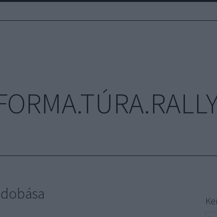
FORMA.TÚRA.RALLY
 dobása
Ke