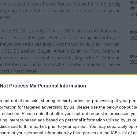
gig
 következő ütőképes francia típusra (Renault 5 Turbo) pedig
alm
kság nagyrészt aszfaltos versenyekből állt, ezért nem igazán
körí
essel.
Ral
eres 911 SC-t, amely a Carrera 3.0-t váltotta a kínálatban és
gig
éhez is. Bernard Béguin 1979-ben francia bajnokságot nyert
(
202
elyet szerzett a világbajnokság francia fordulóján, Korzikán.
Peps
a 911 SC a raliba: Béguin, Antonio Zanini és Franz Wittmann
gig
Európa-bajnok és spanyol bajnok lett, Béguin Eb-2., Wittmann
(
202
on felében használta a Porschét. Közben Jean-Luc Thérier
Egy
rzett a Porschének.
gig
 ralicsapatok mögé, így a következő három évben hullámzó
(
202
Not Process My Personal Information
 1981-ben már mindössze három győzelem jött össze az Eb-n,
Szo
 Marc Duez szerzett, aki megnyerte a belga bajnokságot is. A
to opt-out of the sale, sharing to third parties, or processing of your per
Uto
adik helyet szállított (Thérier Monte-Carlóban, Béguin
formation for targeted advertising by us, please use the below opt-out s
r selection. Please note that after your opt-out request is processed y
Ar
eing interest-based ads based on personal information utilized by us or
202
disclosed to third parties prior to your opt-out. You may separately opt-
202
losure of your personal information by third parties on the IAB’s list of