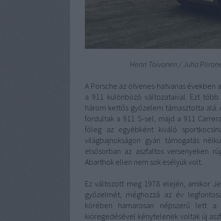
Henri Toivonen / Juha Piirone
A Porsche az ötvenes-hatvanas években a 
a 911 különböző változataival. Ezt több
három kettős győzelem támasztotta alá. 
fordultak a 911 S-sel, majd a 911 Carrer
főleg az egyébként kiváló sportkocsin
világbajnokságon gyári támogatás nélkü
elsősorban az aszfaltos versenyeken rú
Abarthok ellen nem sok esélyük volt.
Ez változott meg 1978 elején, amikor Je
győzelmét, méghozzá az év legfontosab
körében hamarosan népszerű lett a P
kiöregedésével kénytelenek voltak új asz