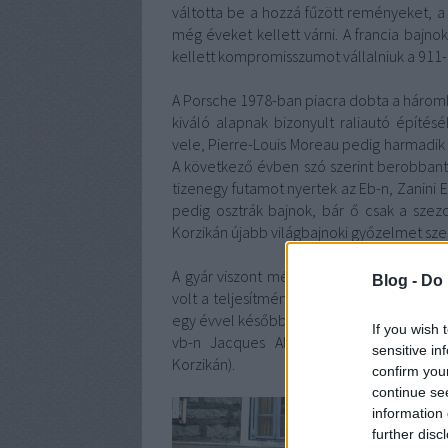
váltotta be a hozzá fűzött reményeket, a
még éveket kellett várni. A francia bajno
kellett kompromisszumot vállalniuk a 911-
A Porsche 1978-ban piacra dobta a háromlit
kiváló alapnak bizonyult raliautó építés
vele, Pierre-Louis Moreau pedig harmadik h
A következő évben szó szerint berobbant 
tizenegy futamot nyertek az Eb-n, Zanini 
pedig osztrák bajnok, bár ő csak a szez
Korzikán újabb világbajnoki győzelmet sze
A gyár viszont még mindig nem állt be a
Blog -
Do 
volt a teljesítmény nemzetközi szinten.
egy évvel később ugyanennyi, ebből kettőt
If you wish 
vb-n Jacques Alméras csapata két harm
sensitive in
Korzikán).
confirm you
continue se
information 
further disc