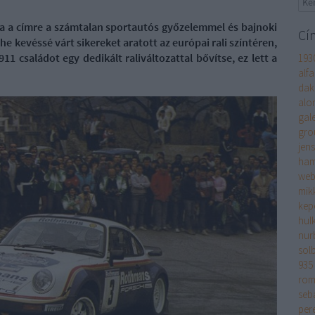
na a címre a számtalan sportautós győzelemmel és bajnoki
Cí
e kevéssé várt sikereket aratott az európai rali színtéren,
911 családot egy dedikált raliváltozattal bővítse, ez lett a
193
alf
dak
alo
gale
gro
jen
ham
web
mik
kep
hul
nur
sol
935
rom
seb
per