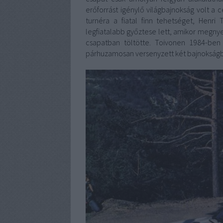
erőforrást igénylő világbajnokság volt a 
turnéra a fiatal finn tehetséget, Henri
legfiatalabb győztese lett, amikor megnye
csapatban töltötte. Toivonen 1984-ben 
párhuzamosan versenyzett két bajnokságb