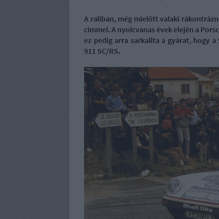
A raliban, még mielőtt valaki rákontráz
címmel. A nyolcvanas évek elején a Porsch
ez pedig arra sarkallta a gyárat, hogy a 
911 SC/RS.