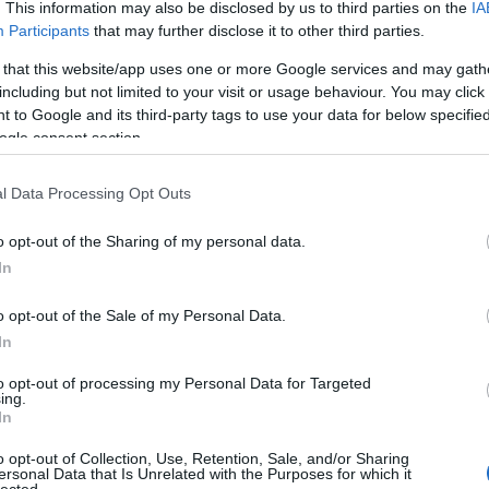
202
. This information may also be disclosed by us to third parties on the
IA
202
Participants
that may further disclose it to other third parties.
2025
 that this website/app uses one or more Google services and may gath
202
including but not limited to your visit or usage behaviour. You may click 
202
 to Google and its third-party tags to use your data for below specifi
202
ogle consent section.
202
202
2024
l Data Processing Opt Outs
Tov
o opt-out of the Sharing of my personal data.
Eg
In
o opt-out of the Sale of my Personal Data.
In
el Vial, Porsche 911 SC, Korzika-rali, 1980
to opt-out of processing my Personal Data for Targeted
ing.
 kezére játszott. A nyolcvanas évek elején kiváló új típusuk
In
 Audi Quattro és az Opel Ascona 400 egyaránt népszerűnek
s tábornak. 1982-től az új B-csoportos szabályrendszer pedig
o opt-out of Collection, Use, Retention, Sale, and/or Sharing
ersonal Data that Is Unrelated with the Purposes for which it
ette, mint a Lancia Rally 037, amely a következő évek
lected.