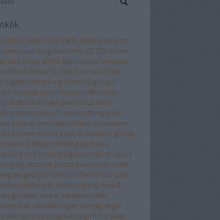
mkék
0s
1950s
1960s
1970s
1980s
1990s
alain prost
a romeo
audi
blog
bmw
bmw e21 320
citroen
ar
dani sordo
drm
f1
felipe massa
fernando
nso
ferrari
ferrari 512
film
force india
ford
ria
gilles villeneuve
graham hill
group 5
up b
hyundai
jacky ickx
jari matti latvala
son button
kimi raikkonen
lancia
lewis
ilton
le mans
lotus f1
mads ostberg
mark
ber
mclaren
mercedes
michael schumacher
ko hirvonen
mini
mi a palya?
monacoi gp
nap
e
nasser al attiyah
nelson piquet
nico
kenberg
nico rosberg
nigel mansell
niki lauda
burgring
ott tanak
pastor maldonado
petter
berg
peugeot
porsche
porsche 917
porsche
rallye monte carlo
red bull racing
renault
ain grosjean
sauber
sebastian vettel
astien loeb
sebastien ogier
sebring
sergio
ez
stirling moss
szolgalati
targa florio
team