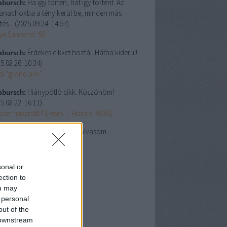
abursch:
Ha így történ, hát így történt. Az
anachokba a tény kerül be, minden más
tés...
(
2025.09.24. 14:57
)
lye Sanremo '93
abursch:
Érdekes cikket hoztál. Hátha kiderül!
5.08.26. 10:34
)
i "grand prix"
abursch:
Hiánypótló cikk. Köszönöm!
5.08.22. 16:11
)
szer használt F1-esek I.: Honda RA302
abursch:
Én csak szívesen olvasom.
5.08.22. 15:48
)
lgálati közlemény #9
sonal or
lsó 20
ection to
ou may
chívum
 personal
5 november
(
1
)
out of the
5 október
(
3
)
 downstream