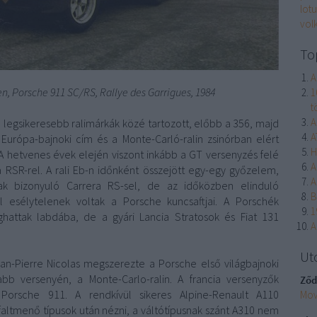
lotu
vol
To
A
n, Porsche 911 SC/RS, Rallye des Garrigues, 1984
1
t
A
legsikeresebb ralimárkák közé tartozott, előbb a 356, majd
A
 Európa-bajnoki cím és a Monte-Carló-ralin zsinórban elért
H
A hetvenes évek elején viszont inkább a GT versenyzés felé
A
a RSR-rel. A rali Eb-n időnként összejött egy-egy győzelem,
A
ak bizonyuló Carrera RS-sel, de az időközben elinduló
B
l esélytelenek voltak a Porsche kuncsaftjai. A Porschék
1
ghattak labdába, de a gyári Lancia Stratosok és Fiat 131
A
Ut
an-Pierre Nicolas megszerezte a Porsche első világbajnoki
b versenyén, a Monte-Carlo-ralin. A francia versenyzők
Ződ
orsche 911. A rendkívül sikeres Alpine-Renault A110
Mov
faltmenő típusok után nézni, a váltótípusnak szánt A310 nem