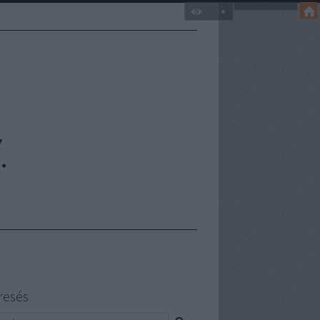
.
resés