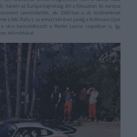
cél, hanem az Európa-bajnokság állt a fókuszban. Az európai
 Toivonent szerződtették, aki 1980-ban a vb történetének
rte a RAC Rally-t, az elmúlt két évet pedig a Rothmans Opel
a vb-n bemutatkozott a Martini Lancia csapatban is, így
an, két márkával.