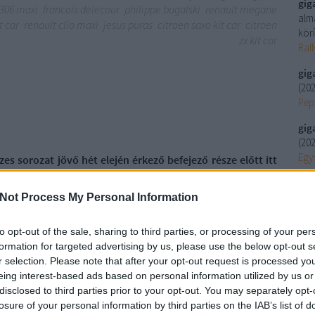
gig
306 maxi
francois delecour
philippe bugalski
renault megane
alm
t car
renault clio maxi
jesus puras
citroen saxo kit car
citroen
körí
zx kit car
Ral
gig
(
202
Peps
gig
(
202
Egy
es sorozat jövő hét elején érkező befejező része előtt itt
l aszfaltos ralibajnokság eseményeivel. Az első két rész
gig
(
202
Not Process My Personal Information
Szo
to opt-out of the sale, sharing to third parties, or processing of your per
Uto
formation for targeted advertising by us, please use the below opt-out s
r selection. Please note that after your opt-out request is processed y
Ar
eing interest-based ads based on personal information utilized by us or
202
disclosed to third parties prior to your opt-out. You may separately opt-
202
losure of your personal information by third parties on the IAB’s list of