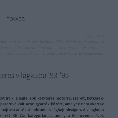
TOVÁBB
Szólj hozzá!
koda
seat
renault
wrc
hyundai
1990s
kit car
harri rovanpera
sson
seat ibiza kit car
oriol gomez
erwin weber
alister mcrae
car
skoda octavia kit car
hyundai coupe kit car
gwyndaf evans
iteres világkupa '93-'95
t írt ki a legfeljebb kétliteres motorral szerelt, kétkerék-
pszerűvé vált azon gyártók között, amelyek nem akartak
hajtású autókat indítani a világbajnokságon. A világkupa
etett Kit Car kategóriának, amely a kilencvenes évek