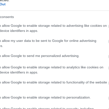
Out
iteres világkupa '96-'99
consents
o allow Google to enable storage related to advertising like cookies on
evice identifiers in apps.
 három év után átvették a teret az új kit carok. A francia
ult ki, ami mai napig él, ugyanakkor a kupasorozatot egy
o allow my user data to be sent to Google for online advertising
ől.
s.
to allow Google to send me personalized advertising.
o allow Google to enable storage related to analytics like cookies on
evice identifiers in apps.
o allow Google to enable storage related to functionality of the website
o allow Google to enable storage related to personalization.
o allow Google to enable storage related to security, including