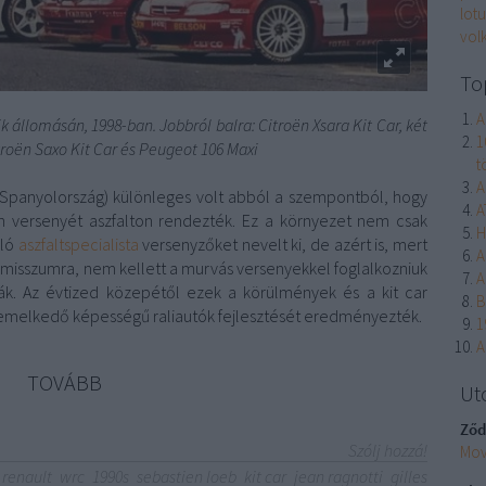
lotu
vol
To
A
k állomásán, 1998-ban. Jobbról balra: Citroën Xsara Kit Car, két
1
roën Saxo Kit Car és Peugeot 106 Maxi
t
A
 Spanyolország) különleges volt abból a szempontból, hogy
A
n versenyét aszfalton rendezték. Ez a környezet nem csak
H
áló
aszfaltspecialista
versenyzőket nevelt ki, de azért is, mert
A
misszumra, nem kellett a murvás versenyekkel foglalkozniuk
A
tták. Az évtized közepétől ezek a körülmények és a kit car
B
emelkedő képességű raliautók fejlesztését eredményezték.
1
A
TOVÁBB
Ut
Ződ
Szólj hozzá!
Mov
renault
wrc
1990s
sebastien loeb
kit car
jean ragnotti
gilles