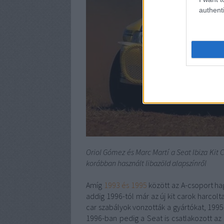
authenti
Oriol Gómez és Marc Martí a Seat Ibiza Kit C
korábban használt libazöld alapszínről
Amíg
1993 és 1995
között az A-csoport ha
addig 1996-tól már az új kit carok harcol
car szabályok vonzották a gyártókat, 1995
1996-ban pedig a Seat is csatlakozott az I