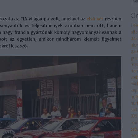
Cí
ozata az FIA világkupa volt, amellyel az
első
két
részben
ersenyautók és teljesítmények azonban nem ott, hanem
193
m nagy francia gyártónak komoly hagyományai vannak a
alf
dak
volt az egyetlen, amikor mindhárom kiemelt figyelmet
alo
okról lesz szó.
gale
gro
jen
ham
web
mik
kep
hul
nur
sol
935
rom
seb
per