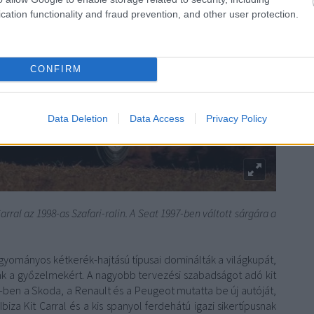
cation functionality and fraud prevention, and other user protection.
CONFIRM
Data Deletion
Data Access
Privacy Policy
arral az 1998-as Szafari-ralin. A Seat 1997-ben váltott sárgára a
gyományos kétkerék-hajtású típusai dominálták a világkupát,
tak a győzelmekért. A nagyobb tervezési szabadságot adó kit
-ben a Skoda, a Renault és a Peugeot mutatta be új autóját,
biza Kit Carral és a kis spanyol ferdehátú igazi sikertípusnak