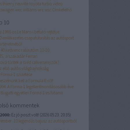
s
thierry neuville
toyota
turbo
video
kswagen
wec
williams
wrc
wsc
Címkefelhő
p 10
z 1966-os Le Mans-i befutó rejtélye
0 emlékezetes csapatutasítás az autósport
örténelméből
 40 kedvenc raliautóm: 11-20
TS, a szakadár Ferrari
ová tűntek a svéd raliversenyzők?
z első autós világbajnokság
 Forma-1 születése
eszélnünk kell a Formula-E-ről!
994: A Forma-1 legellentmondásosabb éve
 Bugatti egyetlen Forma-1-es futama
olsó kommentek
2000:
Ez jó poszt volt!
(
2026.05.23. 20:35
)
ember: 10 legendás bajusz az autósportból