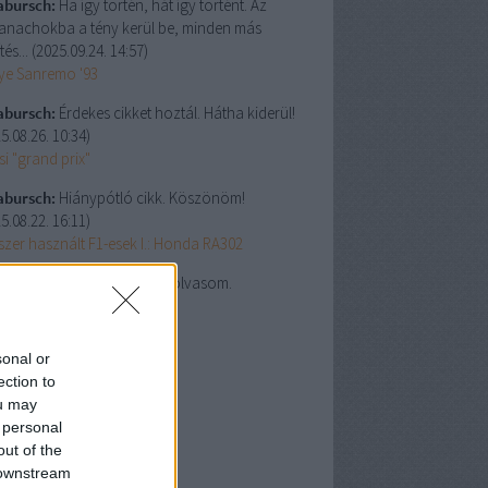
abursch:
Ha így történ, hát így történt. Az
anachokba a tény kerül be, minden más
tés...
(
2025.09.24. 14:57
)
lye Sanremo '93
abursch:
Érdekes cikket hoztál. Hátha kiderül!
5.08.26. 10:34
)
i "grand prix"
abursch:
Hiánypótló cikk. Köszönöm!
5.08.22. 16:11
)
szer használt F1-esek I.: Honda RA302
abursch:
Én csak szívesen olvasom.
5.08.22. 15:48
)
lgálati közlemény #9
sonal or
lsó 20
ection to
ou may
chívum
 personal
5 november
(
1
)
out of the
5 október
(
3
)
 downstream