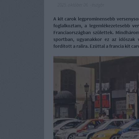
2025. október 06.
-
eszgbr
A kit carok legprominensebb versenysor
foglalkoztam, a legemlékezetesebb v
Franciaországban születtek. Mindháro
sportban, ugyanakkor ez az időszak 
fordított a ralira. Ezúttal a francia kit car