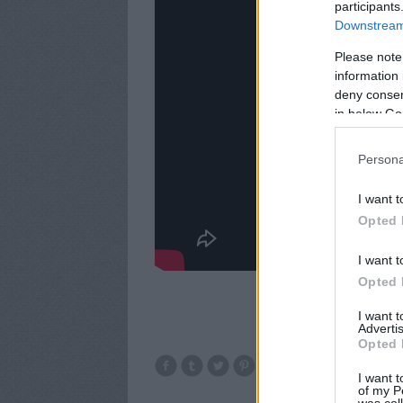
participants
Downstream 
Please note
information 
deny consent
in below Go
Persona
I want t
Opted 
I want t
Opted 
I want 
Advertis
Opted 
I want t
of my P
was col