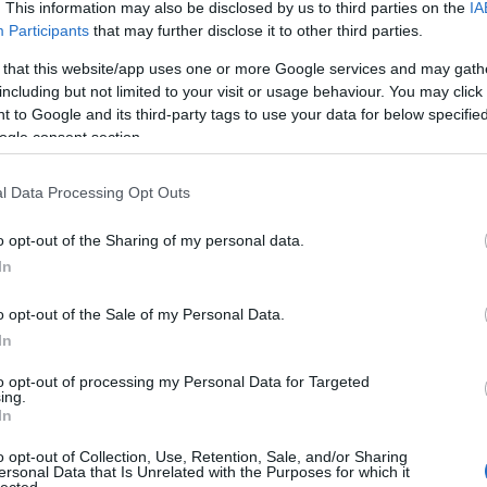
202
. This information may also be disclosed by us to third parties on the
IA
202
Participants
that may further disclose it to other third parties.
2025
 that this website/app uses one or more Google services and may gath
202
including but not limited to your visit or usage behaviour. You may click 
202
 to Google and its third-party tags to use your data for below specifi
202
ogle consent section.
202
202
2024
l Data Processing Opt Outs
Tov
o opt-out of the Sharing of my personal data.
Eg
In
o opt-out of the Sale of my Personal Data.
In
to opt-out of processing my Personal Data for Targeted
ing.
In
Szólj hozzá!
video
peugeot
citroen
renault
1990s
kit car
o opt-out of Collection, Use, Retention, Sale, and/or Sharing
ersonal Data that Is Unrelated with the Purposes for which it
lected.