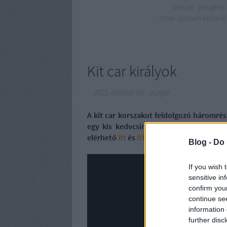
panizzi
peugeot 
maxi
citroen xsara ki
Kit car királyok
2025. október 03.
-
eszgbr
A kit car korszakot feldolgozó háromrész
egy kis kedvcsináló, az 1998-as spanyo
elérhető
itt
és
itt
.
Blog -
Do 
If you wish 
sensitive in
confirm you
continue se
information 
further disc