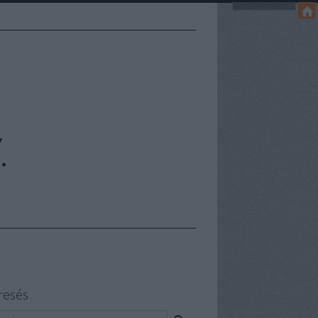
.
resés