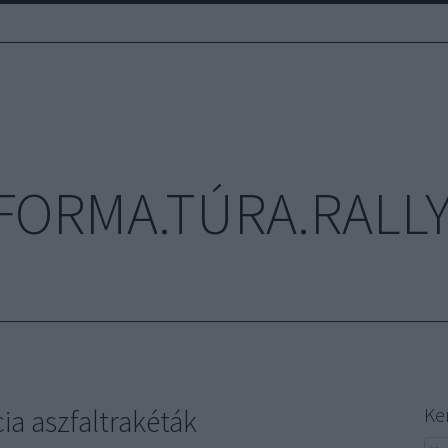
FORMA.TÚRA.RALLY
cia aszfaltrakéták
Ke