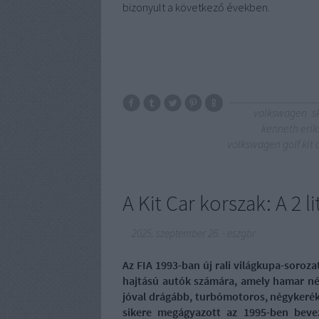
bizonyult a következő években.
volkswagen
s
kenneth erik
volkswagen golf kit 
A Kit Car korszak: A 2 l
2025. szeptember 26.
-
eszgbr
Az FIA 1993-ban új rali világkupa-sorozato
hajtású autók számára, amely hamar né
jóval drágább, turbómotoros, négykerék-
sikere megágyazott az 1995-ben bevez