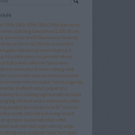
mkék
0s
1950s
1960s
1970s
1980s
1990s
alain prost
a romeo
audi
blog
bmw
bmw e21 320
citroen
ar
dani sordo
drm
f1
felipe massa
fernando
nso
ferrari
ferrari 512
film
force india
ford
ria
gilles villeneuve
graham hill
group 5
up b
hyundai
jacky ickx
jari matti latvala
son button
kimi raikkonen
lancia
lewis
ilton
le mans
lotus f1
mads ostberg
mark
ber
mclaren
mercedes
michael schumacher
ko hirvonen
mini
mi a palya?
monacoi gp
nap
e
nasser al attiyah
nelson piquet
nico
kenberg
nico rosberg
nigel mansell
niki lauda
burgring
ott tanak
pastor maldonado
petter
berg
peugeot
porsche
porsche 917
porsche
rallye monte carlo
red bull racing
renault
ain grosjean
sauber
sebastian vettel
astien loeb
sebastien ogier
sebring
sergio
ez
stirling moss
szolgalati
targa florio
team