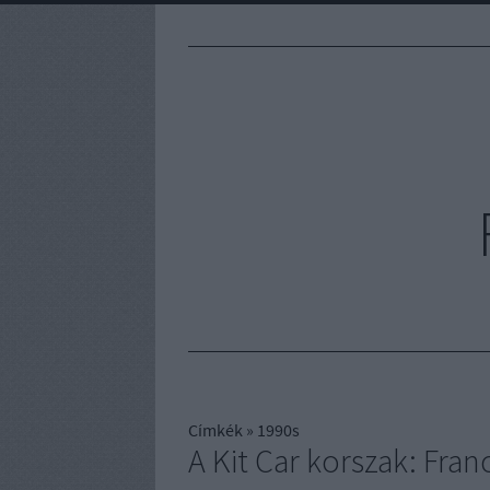
Címkék
»
1990s
A Kit Car korszak: Fran