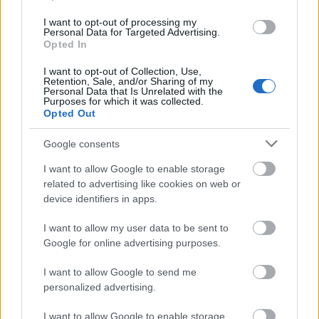
I want to opt-out of processing my
Personal Data for Targeted Advertising.
Opted In
I want to opt-out of Collection, Use,
Retention, Sale, and/or Sharing of my
Personal Data that Is Unrelated with the
Purposes for which it was collected.
Opted Out
fotó: carozzieri-italiani.com
Google consents
1968-tól a sportautó világbajnokságon induló
prototípusok hengerűrtartalmát 3 literben
I want to allow Google to enable storage
maximalizálták, így már ...
related to advertising like cookies on web or
device identifiers in apps.
I want to allow my user data to be sent to
Google for online advertising purposes.
I want to allow Google to send me
personalized advertising.
I want to allow Google to enable storage