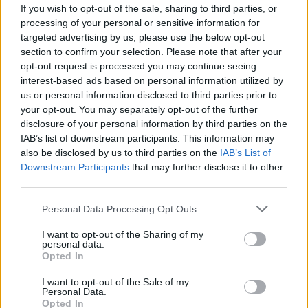
If you wish to opt-out of the sale, sharing to third parties, or
processing of your personal or sensitive information for
targeted advertising by us, please use the below opt-out
section to confirm your selection. Please note that after your
opt-out request is processed you may continue seeing
interest-based ads based on personal information utilized by
us or personal information disclosed to third parties prior to
your opt-out. You may separately opt-out of the further
disclosure of your personal information by third parties on the
IAB’s list of downstream participants. This information may
also be disclosed by us to third parties on the
IAB’s List of
250 P5 Berlinetta Speciale
Downstream Participants
that may further disclose it to other
third parties.
eszgbr
•
2023. július 08.
2
Please note that this website/app uses one or more Google
Personal Data Processing Opt Outs
services and may gather and store information including but
not limited to your visit or usage behaviour. You may click to
I want to opt-out of the Sharing of my
personal data.
grant or deny consent to Google and its third-party tags to
Opted In
use your data for below specified purposes in below Google
consent section.
I want to opt-out of the Sale of my
Personal Data.
Opted In