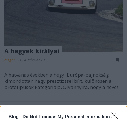
A hegyek királyai
eszgbr
•
2024. február 10.
3
A hatvanas években a hegyi Európa-bajnokság
kimondottan nagy presztízzsel bírt, különösen a
prototípusok kategóriája. Olyannyira, hogy a neves
...
Blog -
Do Not Process My Personal Information