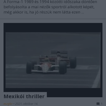
A Forma-1 1989 és 1994 közötti időszaka döntően
befolyásolta a mai nézők sportról alkotott képét,
még akkor is, ha jó részük nem látta ezen ...
Mexikói thriller
eszgbr
•
2021. október 14.
1