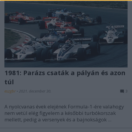
1981: Parázs csaták a pályán és azon
túl
eszgbr
•
2021. december 30.
3
A nyolcvanas évek elejének Formula-1-ére valahogy
nem vetül elég figyelem a későbbi turbókorszak
mellett, pedig a versenyek és a bajnokságok ...