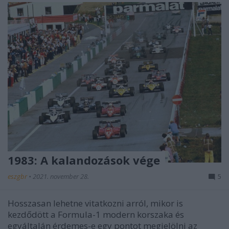
1983: A kalandozások vége
eszgbr
•
2021. november 28.
5
Hosszasan lehetne vitatkozni arról, mikor is
kezdődött a Formula-1 modern korszaka és
egyáltalán érdemes-e egy pontot megjelölni az