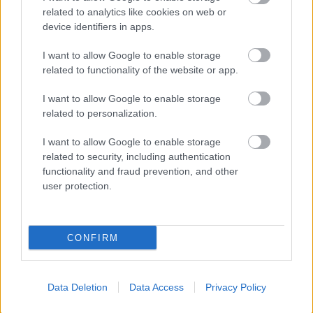
related to analytics like cookies on web or
device identifiers in apps.
I want to allow Google to enable storage
related to functionality of the website or app.
I want to allow Google to enable storage
A nap, amikor a Forma-1 kihívta az
related to personalization.
Olasz Légierőt
I want to allow Google to enable storage
related to security, including authentication
eszgbr
•
2022. január 01.
1
functionality and fraud prevention, and other
user protection.
1981. november 21-ének ködös reggelén különös
kísérlet tanúja lehetett az a több ezres tömeg, ami
kilátogatott az Istrana katonai reptérre az ...
CONFIRM
Data Deletion
Data Access
Privacy Policy