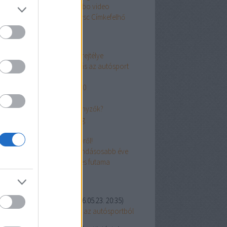
s
thierry neuville
toyota
turbo
video
kswagen
wec
williams
wrc
wsc
Címkefelhő
p 10
z 1966-os Le Mans-i befutó rejtélye
0 emlékezetes csapatutasítás az autósport
örténelméből
 40 kedvenc raliautóm: 11-20
TS, a szakadár Ferrari
ová tűntek a svéd raliversenyzők?
z első autós világbajnokság
 Forma-1 születése
eszélnünk kell a Formula-E-ről!
994: A Forma-1 legellentmondásosabb éve
 Bugatti egyetlen Forma-1-es futama
olsó kommentek
2000:
Ez jó poszt volt!
(
2026.05.23. 20:35
)
ember: 10 legendás bajusz az autósportból