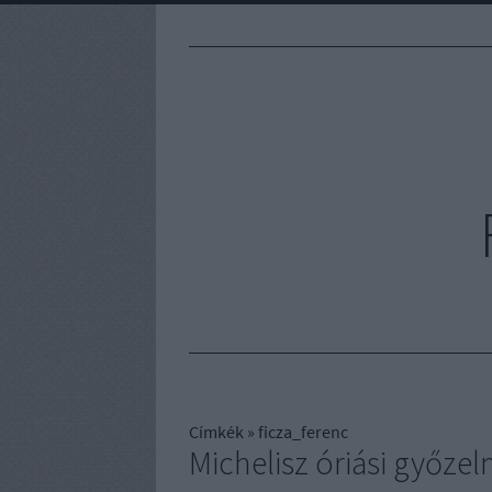
Címkék
»
ficza_ferenc
Michelisz óriási győze