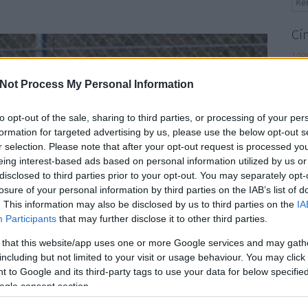
Cí
193
alf
Not Process My Personal Information
dak
alo
gale
to opt-out of the sale, sharing to third parties, or processing of your per
gro
formation for targeted advertising by us, please use the below opt-out s
jen
r selection. Please note that after your opt-out request is processed y
ham
eing interest-based ads based on personal information utilized by us or
web
disclosed to third parties prior to your opt-out. You may separately opt-
mik
losure of your personal information by third parties on the IAB’s list of
kep
. This information may also be disclosed by us to third parties on the
IA
hul
Participants
that may further disclose it to other third parties.
nur
 that this website/app uses one or more Google services and may gath
sol
including but not limited to your visit or usage behaviour. You may click 
935
 to Google and its third-party tags to use your data for below specifi
rom
ogle consent section.
seb
per