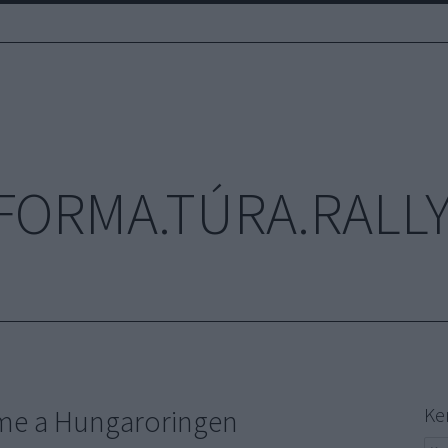
FORMA.TÚRA.RALLY
lme a Hungaroringen
Ke