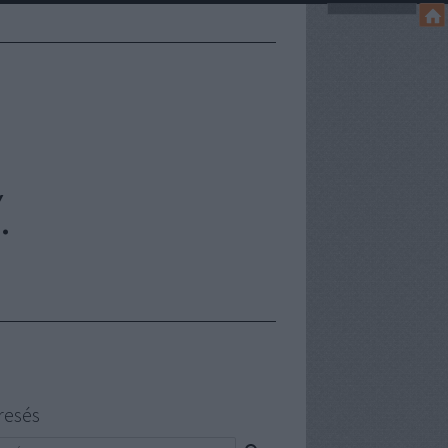
.
resés