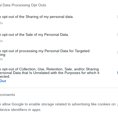
lotu
l Data Processing Opt Outs
vol
o opt-out of the Sharing of my personal data.
ndulva győzött a WTCC második magyarországi futamán,
To
In
nyt. Ez volt pályafutása negyedik világbajnoki győzelme,
A
 helyről rajtolva 8-ként zárt.
1
o opt-out of the Sale of my Personal Data.
t
egy második hellyel kezdte az ETCC idei szezonját, szóval
In
A
a és főleg azoknak a szurkolóknak, akik kilátogattak a
A
to opt-out of processing my Personal Data for Targeted
ing.
H
In
A
A
Szólj hozzá!
o opt-out of Collection, Use, Retention, Sale, and/or Sharing
ersonal Data that Is Unrelated with the Purposes for which it
B
wtcc
michelisz norbert
nap kepe
etcc
zengo motorsport
ficza
lected.
1
ferenc
Out
A
Ut
consents
Ződ
o allow Google to enable storage related to advertising like cookies on
Mov
evice identifiers in apps.