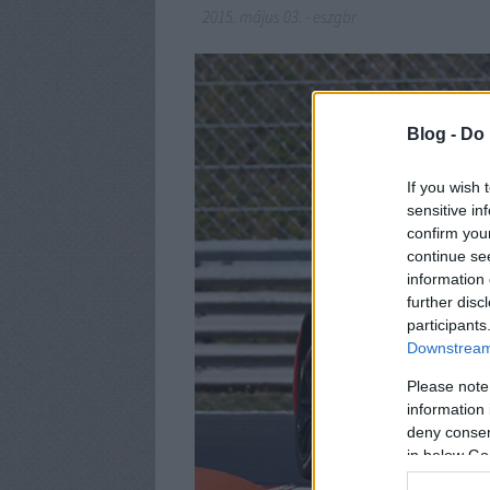
2015. május 03.
-
eszgbr
Blog -
Do 
If you wish 
sensitive in
confirm you
continue se
information 
further disc
participants
Downstream 
Please note
information 
deny consent
in below Go