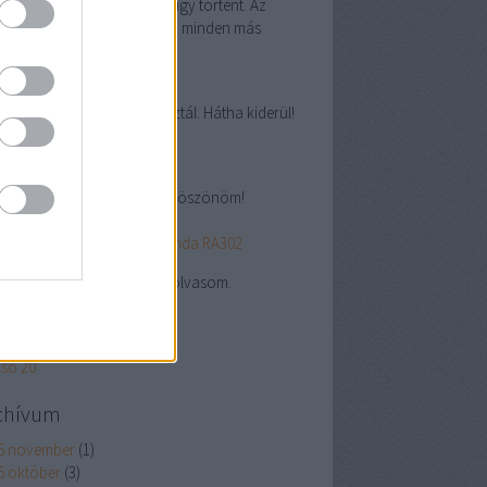
abursch:
Ha így történ, hát így történt. Az
anachokba a tény kerül be, minden más
tés...
(
2025.09.24. 14:57
)
lye Sanremo '93
abursch:
Érdekes cikket hoztál. Hátha kiderül!
5.08.26. 10:34
)
i "grand prix"
abursch:
Hiánypótló cikk. Köszönöm!
5.08.22. 16:11
)
szer használt F1-esek I.: Honda RA302
abursch:
Én csak szívesen olvasom.
5.08.22. 15:48
)
lgálati közlemény #9
lsó 20
chívum
5 november
(
1
)
5 október
(
3
)