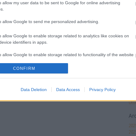
gig
o allow my user data to be sent to Google for online advertising
alm
s.
körí
Ral
to allow Google to send me personalized advertising.
gig
o allow Google to enable storage related to analytics like cookies on
(
202
evice identifiers in apps.
Peps
o allow Google to enable storage related to functionality of the website
gig
(
202
Egy
CONFIRM
o allow Google to enable storage related to personalization.
gig
(
202
o allow Google to enable storage related to security, including
Data Deletion
Data Access
Privacy Policy
Szo
cation functionality and fraud prevention, and other user protection.
Uto
Ar
202
202