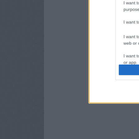
I want t
purpose
I want 
I want t
web or d
I want t
or app.
I want t
I want t
authenti