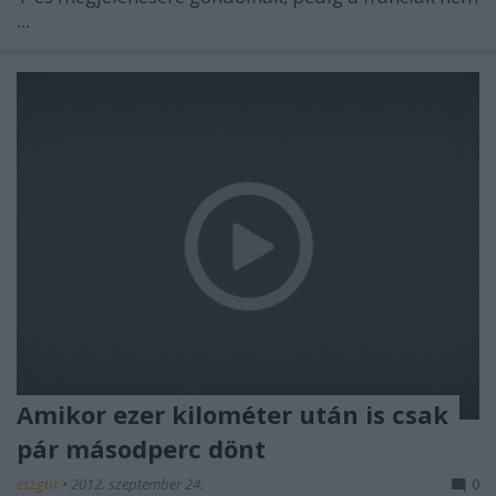
...
Amikor ezer kilométer után is csak
pár másodperc dönt
eszgbr
•
2012. szeptember 24.
0