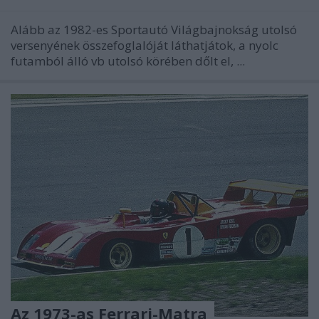
Alább az 1982-es Sportautó Világbajnokság utolsó
versenyének összefoglalóját láthatjátok, a nyolc
futamból álló vb utolsó körében dőlt el, ...
Az 1973-as Ferrari-Matra