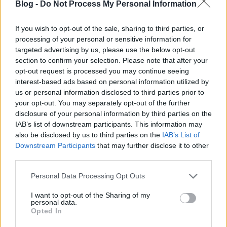
Blog -
Do Not Process My Personal Information
If you wish to opt-out of the sale, sharing to third parties, or
Egy emlékezetes második - A Ferrari
processing of your personal or sensitive information for
targeted advertising by us, please use the below opt-out
512 S/M
section to confirm your selection. Please note that after your
eszgbr
•
2015. november 03.
0
opt-out request is processed you may continue seeing
interest-based ads based on personal information utilized by
us or personal information disclosed to third parties prior to
"Senki nem emlékszik a második helyezettre, én
your opt-out. You may separately opt-out of the further
pedig sosem leszek az." Enzo Ferrarinak sok egyéb
disclosure of your personal information by third parties on the
mellett a vereségről is sarkalatos véleménye volt, de
IAB’s list of downstream participants. This information may
...
also be disclosed by us to third parties on the
IAB’s List of
Downstream Participants
that may further disclose it to other
third parties.
Please note that this website/app uses one or more Google
Personal Data Processing Opt Outs
services and may gather and store information including but
not limited to your visit or usage behaviour. You may click to
I want to opt-out of the Sharing of my
personal data.
grant or deny consent to Google and its third-party tags to
Opted In
use your data for below specified purposes in below Google
consent section.