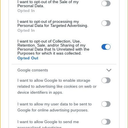
I want to opt-out of the Sale of my
Personal Data.
Opted In
I want to opt-out of processing my
Personal Data for Targeted Advertising.
Opted In
I want to opt-out of Collection, Use,
Jacky Ickx, a sokoldalú zseni
Retention, Sale, and/or Sharing of my
Personal Data that Is Unrelated with the
Purposes for which it was collected.
eszgbr
•
2015. szeptember 03.
0
Opted Out
Jacky Ickx pályafutása, túlzás nélkül állíthatom,
Google consents
páratlan. A többségnek valószínűleg hat Le Mans-i
I want to allow Google to enable storage
győzelme ugrik be először, de a belga az ...
related to advertising like cookies on web or
device identifiers in apps.
I want to allow my user data to be sent to
Google for online advertising purposes.
I want to allow Google to send me
personalized advertising.