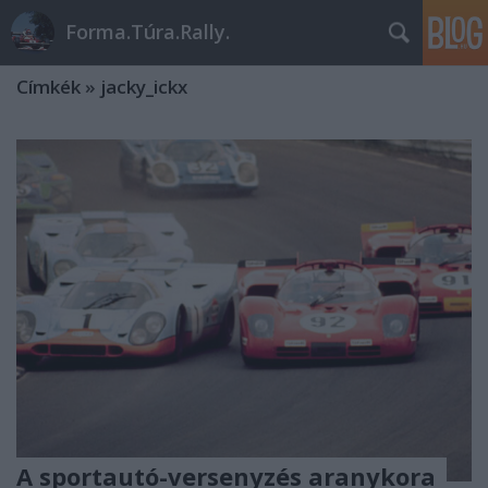
Forma.Túra.Rally.
Címkék
»
jacky_ickx
A sportautó-versenyzés aranykora