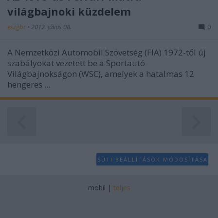
világbajnoki küzdelem
eszgbr
•
2012. július 08.
0
A Nemzetközi Automobil Szövetség (FIA) 1972-től új
szabályokat vezetett be a Sportautó
Világbajnokságon (WSC), amelyek a hatalmas 12
hengeres ...
SÜTI BEÁLLÍTÁSOK MÓDOSÍTÁSA
mobil
|
teljes