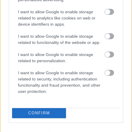
I want to allow Google to enable storage
related to analytics like cookies on web or
device identifiers in apps.
I want to allow Google to enable storage
related to functionality of the website or app.
I want to allow Google to enable storage
A C-csoport története I.: A Porsche
related to personalization.
évek
I want to allow Google to enable storage
eszgbr
•
2015. június 22.
1
related to security, including authentication
functionality and fraud prevention, and other
user protection.
Sokak szerint a sportkocsiversenyzés legújabb
aranykorát éljük, és valóban, a hosszútávú versenyek
világa egyre több néző és autógyártó ...
CONFIRM