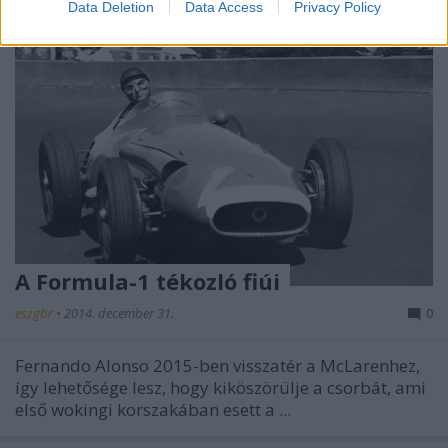
Data Deletion
Data Access
Privacy Policy
A Formula-1 tékozló fiúi
eszgbr
•
2014. december 31.
0
Fernando Alonso 2015-ben visszatér a McLarenhez,
így lehetősége lesz, hogy kiköszörülje a csorbát, ami
első wokingi korszakában esett a ...