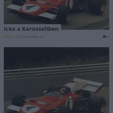
Ickx a Karussellben
eszgbr
•
2016. december 30.
0