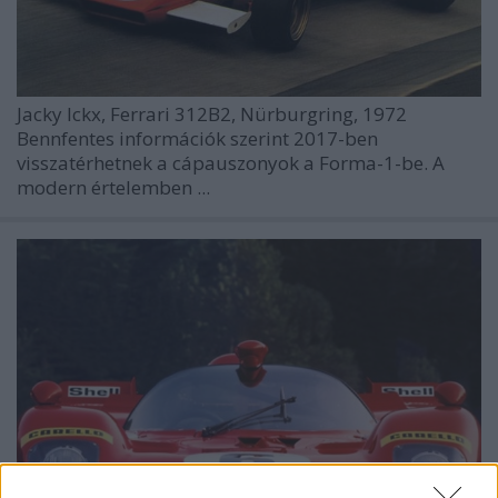
Jacky Ickx, Ferrari 312B2, Nürburgring, 1972
Bennfentes információk szerint 2017-ben
visszatérhetnek a cápauszonyok a Forma-1-be. A
modern értelemben ...