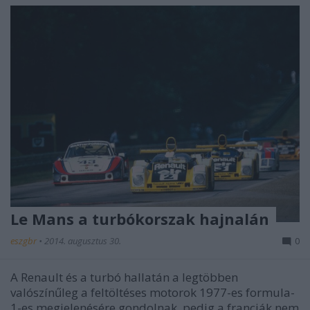
Le Mans a turbókorszak hajnalán
eszgbr
•
2014. augusztus 30.
0
A Renault és a turbó hallatán a legtöbben
valószínűleg a feltöltéses motorok 1977-es formula-
1-es megjelenésére gondolnak, pedig a franciák nem