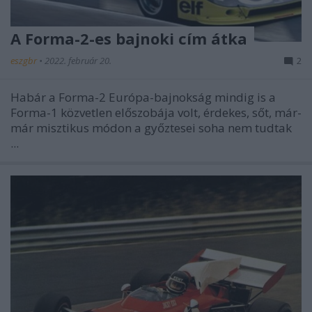
A Forma-2-es bajnoki cím átka
eszgbr
•
2022. február 20.
2
Habár a Forma-2 Európa-bajnokság mindig is a
Forma-1 közvetlen előszobája volt, érdekes, sőt, már-
már misztikus módon a győztesei soha nem tudtak
...