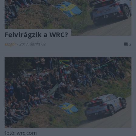
Felvirágzik a WRC?
eszgbr
•
2017. április 09.
2
fotó: wrc.com