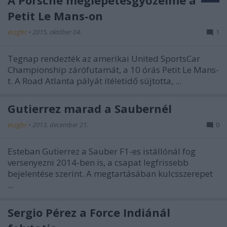
A Porsche meglepetésgyőzelme a
Petit Le Mans-on
eszgbr
•
2015. október 04.
1
Tegnap rendezték az amerikai United SportsCar
Championship zárófutamát, a 10 órás Petit Le Mans-
t. A Road Atlanta pályát ítéletidő sújtotta, ...
Gutierrez marad a Saubernél
eszgbr
•
2013. december 21.
0
Esteban Gutierrez a Sauber F1-es istállónál fog
versenyezni 2014-ben is, a csapat legfrissebb
bejelentése szerint. A megtartásában kulcsszerepet
...
Sergio Pérez a Force Indiánál