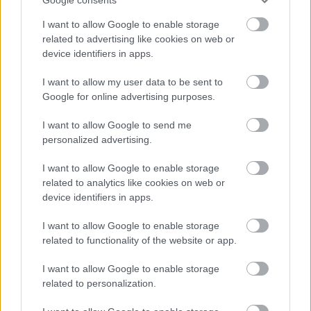
I want to allow Google to enable storage
A Volkswagen év végén kivonul a
related to advertising like cookies on web or
rali-világbajnokságból
device identifiers in apps.
eszgbr
•
2016. november 01.
0
I want to allow my user data to be sent to
Google for online advertising purposes.
Az ok ugyanaz mint az
Audinál
: a dízelbotrány
I want to allow Google to send me
árnyékában nem veszi ki jól magát, hogy évente euró
personalized advertising.
tízmilliókat költenek versenysportra. A ...
I want to allow Google to enable storage
related to analytics like cookies on web or
device identifiers in apps.
I want to allow Google to enable storage
related to functionality of the website or app.
I want to allow Google to enable storage
related to personalization.