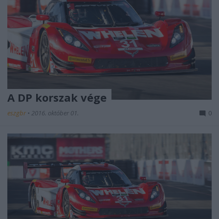
A DP korszak vége
eszgbr
•
2016. október 01.
0