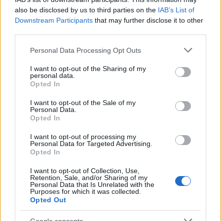
also be disclosed by us to third parties on the
IAB’s List of
eszgbr
•
2016. december 15.
1
Downstream Participants
that may further disclose it to other
third parties.
Egy aranyos videó arról, ahogy Malcolm Wilson
bejelenti az M-Sport dolgozóinak, hogy 2017-re
Please note that this website/app uses one or more Google
Personal Data Processing Opt Outs
services and may gather and store information including but
leszerződtették a négyszeres rali-világbajnok
not limited to your visit or usage behaviour. You may click to
I want to opt-out of the Sharing of my
Sébastien ...
personal data.
grant or deny consent to Google and its third-party tags to
Opted In
use your data for below specified purposes in below Google
consent section.
I want to opt-out of the Sale of my
Personal Data.
Opted In
I want to opt-out of processing my
Personal Data for Targeted Advertising.
Opted In
I want to opt-out of Collection, Use,
Retention, Sale, and/or Sharing of my
Personal Data that Is Unrelated with the
Purposes for which it was collected.
Opted Out
Google consents