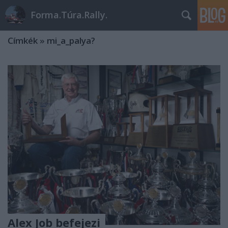
Forma.Túra.Rally.
Címkék
»
mi_a_palya?
Alex Job befejezi