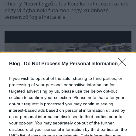
Thierry Neuville győzött a Korzika-ralin, ezzel az idei
négy világbajnoki futamon négy különböző
versenyző foglalhatta el a ...
Blog -
Do Not Process My Personal Information
If you wish to opt-out of the sale, sharing to third parties, or
processing of your personal or sensitive information for
targeted advertising by us, please use the below opt-out
section to confirm your selection. Please note that after your
opt-out request is processed you may continue seeing
interest-based ads based on personal information utilized by
us or personal information disclosed to third parties prior to
Malcolm "Columbo" Wilson bejelenti
your opt-out. You may separately opt-out of the further
disclosure of your personal information by third parties on the
Ogier-t
IAB’s list of downstream participants. This information may