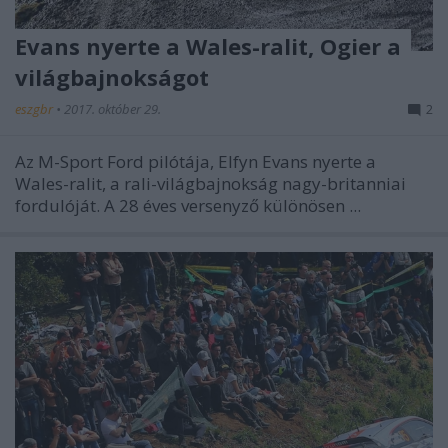
Evans nyerte a Wales-ralit, Ogier a
világbajnokságot
eszgbr
•
2017. október 29.
2
Az M-Sport Ford pilótája, Elfyn Evans nyerte a
Wales-ralit, a rali-világbajnokság nagy-britanniai
fordulóját. A 28 éves versenyző különösen ...