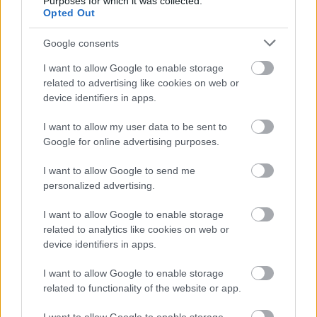
Purposes for which it was collected.
Opted Out
Nyári pótlás III. & IV.: Finn-rali és
Google consents
Német-rali
I want to allow Google to enable storage
related to advertising like cookies on web or
eszgbr
•
2012. szeptember 17.
0
device identifiers in apps.
I want to allow my user data to be sent to
A Wales-ralival kezdetét vette a rali-vb hajrája, így
Google for online advertising purposes.
gyorsan pótolom a nyáron elmaradt két posztot a
Finn- és a Német-raliról. Azt előre ...
I want to allow Google to send me
personalized advertising.
Loeb unalomba fullasztja az idei évet
I want to allow Google to enable storage
is
related to analytics like cookies on web or
device identifiers in apps.
eszgbr
•
2012. június 24.
0
I want to allow Google to enable storage
related to functionality of the website or app.
Félreértés ne essék, nem érzek ellenszenvet a
franciával szemben, sőt egyre inkább csodálom,