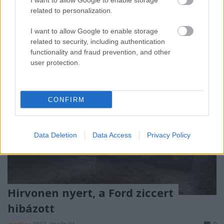
I want to allow Google to enable storage
amiért zsinórban nyolc megnyert világbajnokság
related to personalization.
után ...
I want to allow Google to enable storage
related to security, including authentication
functionality and fraud prevention, and other
user protection.
CONFIRM
Data Deletion
Data Access
Privacy Policy
Hirvonen nyert, a Ford ziccert
hibázott
eszgbr
•
2012. április 01.
0