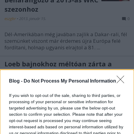
szezonhoz
eszgbr
•
2013. január 15.
0
Dél-Amerikában még javában zajlik a Dakar-rali, fél
szemünket viszont már érdemes újra Európa felé
fordítani, holnap ugyanis elrajtol a 81. ...
Loeb bajnokhoz méltóan zárta a
szezont
Blog -
Do Not Process My Personal Information
eszgbr
•
2012. november 11.
0
If you wish to opt-out of the sale, sharing to third parties, or
Sébastien Loeb nyerte a mozgalmas Spanyol-ralit,
processing of your personal or sensitive information for
feltéve ezzel a koronát idei teljesítményére. A
targeted advertising by us, please use the below opt-out
kilencedik világbajnoki címét két futammal ezelőtt ...
section to confirm your selection. Please note that after your
opt-out request is processed you may continue seeing
A Ford és a Mini sem indít gyári
interest-based ads based on personal information utilized by
us or personal information disclosed to third parties prior to