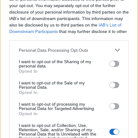
csapatot 2013-ban a rali-vb-n
your opt-out. You may separately opt-out of the further
disclosure of your personal information by third parties on the
eszgbr
•
2012. október 16.
0
IAB’s list of downstream participants. This information may
also be disclosed by us to third parties on the
IAB’s List of
2012.10.17 update: a Volkswagen bejelentette Jari-
Downstream Participants
that may further disclose it to other
Matti Latvala szerződtetését
third parties.
Tegnap a Ford és a BMW-hez tartozó Mini is
bejelentette, hogy ...
Please note that this website/app uses one or more Google
Personal Data Processing Opt Outs
services and may gather and store information including but
not limited to your visit or usage behaviour. You may click to
I want to opt-out of the Sharing of my
personal data.
grant or deny consent to Google and its third-party tags to
Opted In
use your data for below specified purposes in below Google
consent section.
I want to opt-out of the Sale of my
Personal Data.
Opted In
I want to opt-out of processing my
Personal Data for Targeted Advertising.
Opted In
I want to opt-out of Collection, Use,
Retention, Sale, and/or Sharing of my
Personal Data that Is Unrelated with the