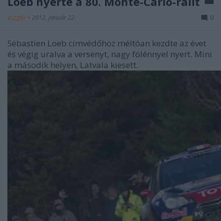
Loeb nyerte a 80. Monte-Carlo-ralit
eszgbr
•
2012. január 22.
0
Sébastien Loeb címvédőhöz méltóan kezdte az évet
és végig uralva a versenyt, nagy fölénnyel nyert. Mini
a második helyen, Latvala kiesett.