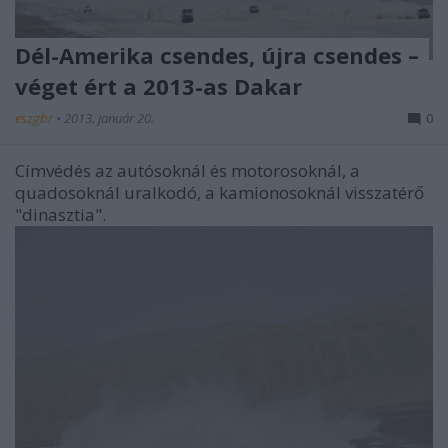
Dél-Amerika csendes, újra csendes –
véget ért a 2013-as Dakar
eszgbr
•
2013. január 20.
0
Címvédés az autósoknál és motorosoknál, a
quadosoknál uralkodó, a kamionosoknál visszatérő
"dinasztia".