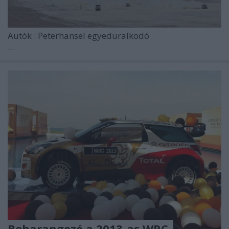
Autók
: Peterhansel egyeduralkodó
...
Beharangozó a 2013-as WRC