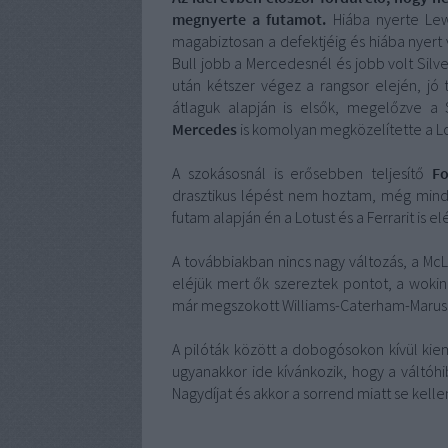
megnyerte a futamot.
Hiába nyerte Lew
magabiztosan a defektjéig és hiába nyert
Bull jobb a Mercedesnél és jobb volt Silve
után kétszer végez a rangsor elején, j
átlaguk alapján is elsők, megelőzve a 
Mercedes
is komolyan megközelítette a Lo
A szokásosnál is erősebben teljesítő
Fo
drasztikus lépést nem hoztam, még mindi
futam alapján én a Lotust és a Ferrarit is el
A továbbiakban nincs nagy változás, a Mc
eléjük mert ők szereztek pontot, a wokin
már megszokott Williams-Caterham-Maruss
A pilóták között a dobogósokon kívül ki
ugyanakkor ide kívánkozik, hogy a váltóhi
Nagydíjat és akkor a sorrend miatt se ke