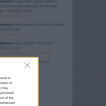
abursch:
Ha így történ, hát így történt. Az
anachokba a tény kerül be, minden más
tés...
(
2025.09.24. 14:57
)
lye Sanremo '93
abursch:
Érdekes cikket hoztál. Hátha kiderül!
5.08.26. 10:34
)
i "grand prix"
abursch:
Hiánypótló cikk. Köszönöm!
5.08.22. 16:11
)
szer használt F1-esek I.: Honda RA302
abursch:
Én csak szívesen olvasom.
5.08.22. 15:48
)
lgálati közlemény #9
sonal or
lsó 20
ection to
ou may
chívum
 personal
5 november
(
1
)
out of the
5 október
(
3
)
 downstream