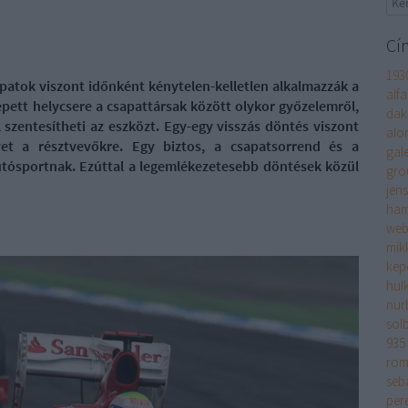
Cí
193
patok viszont időnként kénytelen-kelletlen alkalmazzák a
alf
pett helycsere a csapattársak között olykor győzelemről,
dak
l szentesítheti az eszközt. Egy-egy visszás döntés viszont
alo
et a résztvevőkre. Egy biztos, a csapatsorrend és a
gale
autósportnak. Ezúttal a legemlékezetesebb döntések közül
gro
jen
ham
web
mik
kep
hul
nur
sol
935
rom
seb
per