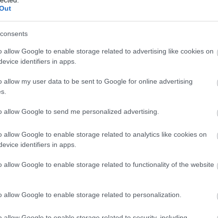
Out
Szólj hozzá!
f1
sebastian vettel
red bull racing
nap kepe
consents
o allow Google to enable storage related to advertising like cookies on
evice identifiers in apps.
zaverő Vettel győzött hazai
o allow my user data to be sent to Google for online advertising
s.
to allow Google to send me personalized advertising.
z új, kevlárköpenyes Pirellik bevetése volt
, amelyeket a
o allow Google to enable storage related to analytics like cookies on
eltek a csapatok, de a bevetésüket a Ferrari, a Lotus és a
evice identifiers in apps.
n azonban nem volt kérdés, hogy új gumikra van szükség. A
ercedes további erősödését várta, ám az erőviszonyok nem
o allow Google to enable storage related to functionality of the website
közvélemény remélte. Meglepetésre a Mercedes látványosan
errari és
a Lotus
nem szakadt le a várt módon. Sőt, utóbbi
és a Red Bull közvetlen kihívójává vált. A Ferrari az időmérőt
o allow Google to enable storage related to personalization.
l eltérően a keményebb keveréken rajtolhassanak Alonsoék,
yol végül a dobogóról is lemaradt.
o allow Google to enable storage related to security, including