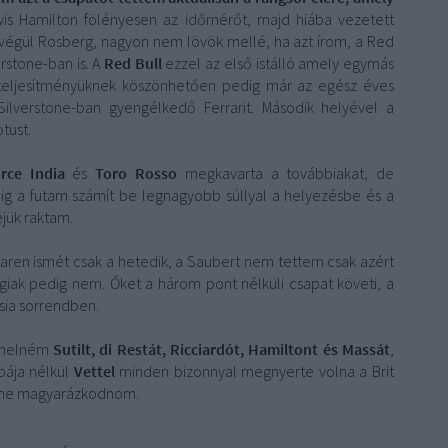
is Hamilton fölényesen az időmérőt, majd hiába vezetett
 végül Rosberg, nagyon nem lövök mellé, ha azt írom, a Red
rstone-ban is. A
Red Bull
ezzel az első istálló amely egymás
ó teljesítményüknek köszönhetően pedig már az egész éves
Silverstone-ban gyengélkedő Ferrarit. Második helyével a
tust.
rce India
és
Toro Rosso
megkavarta a továbbiakat, de
g a futam számít be legnagyobb súllyal a helyezésbe és a
éjük raktam.
Laren ismét csak a hetedik, a Saubert nem tettem csak azért
giak pedig nem. Őket a három pont nélküli csapat követi, a
ia sorrendben.
emelném
Sutilt, di Restát, Ricciardót, Hamiltont és Massát
,
bája nélkül
Vettel
minden bizonnyal megnyerte volna a Brit
llene magyarázkodnom.