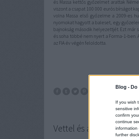
és Massa kettős győzelmet arattak Német
viszont a csapat 100 000 eurós bírságot ka
volna Massa első győzelme a 2009-es hu
nyomokat hagyott a baleset, egy győzelem p
bajnokság második helyezettjét. Ezt már 
és soha többé nem nyert a Forma-1-ben. A
az FIA év végén feloldotta.
Blog -
Do 
ferrari
f1
peugeo
If you wish 
sensitive in
confirm you
continue se
Vettel és a Red Bull is
information 
further disc