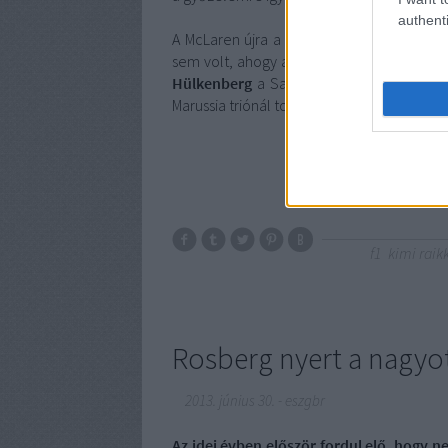
authenti
A McLaren újra a középmezőny élére állt
sem volt, ahogy a Toro Rosso hétvégéje csú
Hülkenberg
a Sauberrel, az időmérőn és 
Marussia triónál továbbra sincs semmi jele
f1
kimi rai
Rosberg nyert a nagyot
2013. június 30.
-
eszgbr
Az idei évben először fordul elő, hogy n