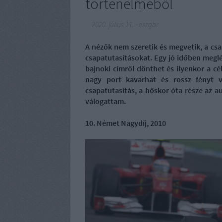
történelméből
2020. július 11.
-
eszgbr
A nézők nem szeretik és megvetik, a csa
csapatutasításokat. Egy jó időben meglé
bajnoki címről dönthet és ilyenkor a cé
nagy port kavarhat és rossz fényt v
csapatutasítás, a hőskor óta része az 
válogattam.
10. Német Nagydíj, 2010