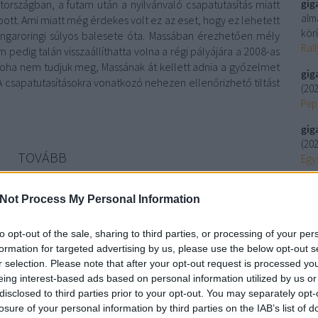
gig
országban, a futam után a nyilvánvaló csapatutasítás miatt
alm
pott. Ami miatt még érdekes volt ez az eset, hogy ez lehetett
körí
ngaroringi súlyos balesete óta. Massában érezhetően mély
Ral
edig talán visszaállíthatta volna a régi pályájára a 2008-as
soha nem tudjuk meg, Massának át kellett adnia a győzelmet
gig
 csapatutasításokra vonatkozó nehezen ellenőrizhető tiltást
(
202
Peps
gig
(
202
TOVÁBB
Egy
gig
(
202
Not Process My Personal Information
3
komment
Szo
t
ford
le mans
jordan
citroen
lancia
renault
dakar
wrc
red
bull racing
to opt-out of the sale, sharing to third parties, or processing of your per
Uto
formation for targeted advertising by us, please use the below opt-out s
r selection. Please note that after your opt-out request is processed y
Ar
eing interest-based ads based on personal information utilized by us or
 négyszeres világbajnok!
202
disclosed to third parties prior to your opt-out. You may separately opt-
202
losure of your personal information by third parties on the IAB’s list of