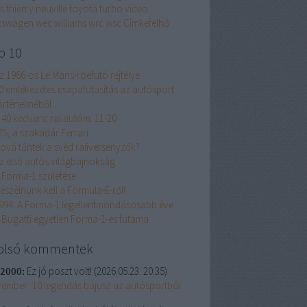
s
thierry neuville
toyota
turbo
video
kswagen
wec
williams
wrc
wsc
Címkefelhő
p 10
z 1966-os Le Mans-i befutó rejtélye
0 emlékezetes csapatutasítás az autósport
örténelméből
 40 kedvenc raliautóm: 11-20
TS, a szakadár Ferrari
ová tűntek a svéd raliversenyzők?
z első autós világbajnokság
 Forma-1 születése
eszélnünk kell a Formula-E-ről!
994: A Forma-1 legellentmondásosabb éve
 Bugatti egyetlen Forma-1-es futama
olsó kommentek
2000:
Ez jó poszt volt!
(
2026.05.23. 20:35
)
ember: 10 legendás bajusz az autósportból