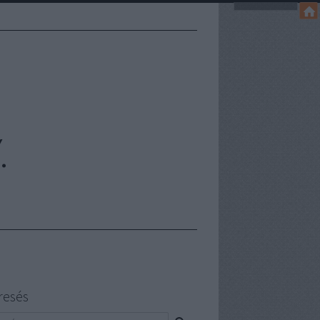
.
resés