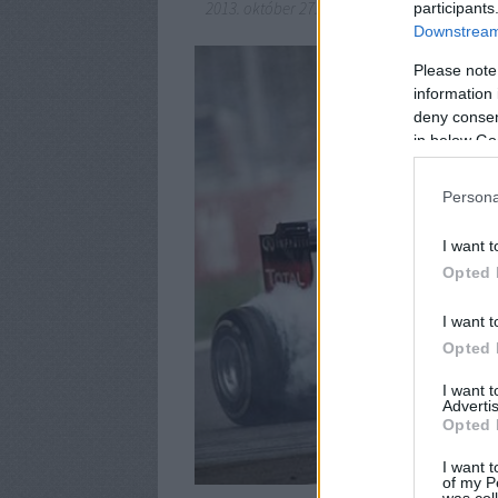
2013. október 27.
-
eszgbr
participants
Downstream 
Please note
information 
deny consent
in below Go
Persona
I want t
Opted 
I want t
Opted 
I want 
Advertis
Opted 
I want t
of my P
was col