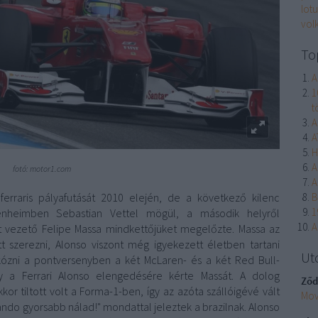
lotu
vol
To
A
1
t
A
A
H
A
fotó: motor1.com
A
rraris pályafutását 2010 elején, de a következő kilenc
B
1
kenheimben Sebastian Vettel mögül, a második helyről
A
arit vezető Felipe Massa mindkettőjüket megelőzte. Massa az
szerezni, Alonso viszont még igyekezett életben tartani
Ut
rkózni a pontversenyben a két McLaren- és a két Red Bull-
y a Ferrari Alonso elengedésére kérte Massát. A dolog
Ződ
kkor tiltott volt a Forma-1-ben, így az azóta szállóigévé vált
Mov
rnando gyorsabb nálad!" mondattal jeleztek a brazilnak. Alonso