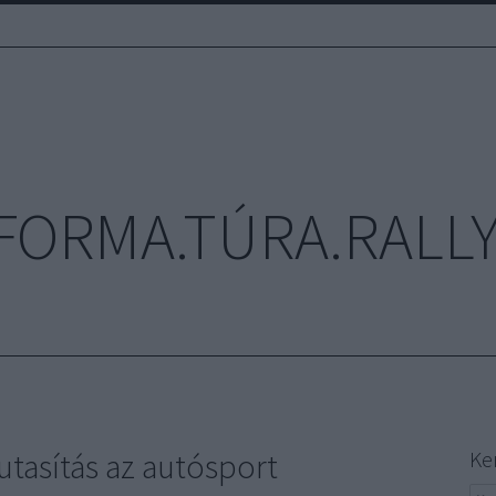
FORMA.TÚRA.RALLY
utasítás az autósport
Ke