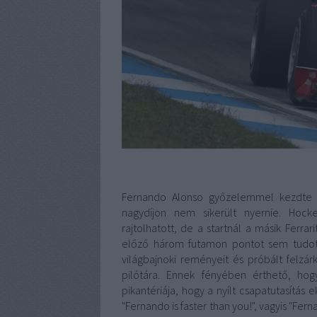
Fernando Alonso győzelemmel kezdte fe
nagydíjon nem sikerült nyernie. Hoc
rajtolhatott, de a startnál a másik Ferr
előző három futamon pontot sem tudott 
világbajnoki reményeit és próbált felzá
pilótára. Ennek fényében érthető, hog
pikantériája, hogy a nyílt csapatutasítás e
"Fernando is faster than you!", vagyis "Fe