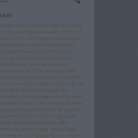
mkék
0s
1950s
1960s
1970s
1980s
1990s
alain prost
a romeo
audi
blog
bmw
bmw e21 320
citroen
ar
dani sordo
drm
f1
felipe massa
fernando
nso
ferrari
ferrari 512
film
force india
ford
ria
gilles villeneuve
graham hill
group 5
up b
hyundai
jacky ickx
jari matti latvala
son button
kimi raikkonen
lancia
lewis
ilton
le mans
lotus f1
mads ostberg
mark
ber
mclaren
mercedes
michael schumacher
ko hirvonen
mini
mi a palya?
monacoi gp
nap
e
nasser al attiyah
nelson piquet
nico
kenberg
nico rosberg
nigel mansell
niki lauda
burgring
ott tanak
pastor maldonado
petter
berg
peugeot
porsche
porsche 917
porsche
rallye monte carlo
red bull racing
renault
ain grosjean
sauber
sebastian vettel
astien loeb
sebastien ogier
sebring
sergio
ez
stirling moss
szolgalati
targa florio
team