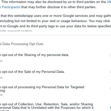
202
. This information may also be disclosed by us to third parties on the
IA
202
Participants
that may further disclose it to other third parties.
2025
 that this website/app uses one or more Google services and may gath
202
including but not limited to your visit or usage behaviour. You may click 
202
 to Google and its third-party tags to use your data for below specifi
202
ogle consent section.
202
202
2024
l Data Processing Opt Outs
Tov
o opt-out of the Sharing of my personal data.
Eg
In
o opt-out of the Sale of my Personal Data.
In
to opt-out of processing my Personal Data for Targeted
ing.
In
o opt-out of Collection, Use, Retention, Sale, and/or Sharing
ersonal Data that Is Unrelated with the Purposes for which it
lected.